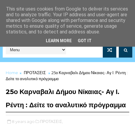
This site uses cookies from Google to deliver its services
and to analyze traffic. Your IP address and user-agent are
shared with Google along with performance and security
metrics to ensure quality of service, generate usage
statistics, and to detect and address abuse.
Σύλλογος Μέριμνας Λιμενικού Σώματος Αρ.Μητρώου 5253/19
LEARN MORE
GOT IT
Home
ΠΡΟΤΑΣΕΙΣ
25ο Καρναβαλι Δήμου Νίκαιας- Αγ Ι. Ρέντη :
Δείτε το αναλυτικό πρόγραμμα
25ο Καρναβαλι Δήμου Νίκαιας- Αγ Ι.
Ρέντη : Δείτε το αναλυτικό πρόγραμμα
8 years ago
ΠΡΟΤΑΣΕΙΣ,