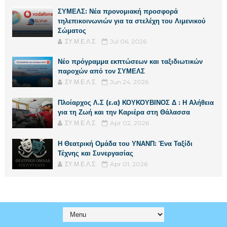
ΣΥΜΕΛΣ: Νέα προνομιακή προσφορά
τηλεπικοινωνιών για τα στελέχη του Λιμενικού
Σώματος
ΣΥ.Μ.Ε.Λ.Σ.
Jul 06, 2026
Νέο πρόγραμμα εκπτώσεων και ταξιδιωτικών
παροχών από τον ΣΥΜΕΛΣ
ΣΥ.Μ.Ε.Λ.Σ.
Jun 24, 2026
Πλοίαρχος Λ.Σ (ε.α) ΚΟΥΚΟΥΒΙΝΟΣ Δ : Η Αλήθεια
για τη Ζωή και την Καριέρα στη Θάλασσα
ΣΥ.Μ.Ε.Λ.Σ.
Apr 02, 2026
Η Θεατρική Ομάδα του ΥΝΑΝΠ: Ένα Ταξίδι
Τέχνης και Συνεργασίας
ΣΥ.Μ.Ε.Λ.Σ.
Apr 01, 2026