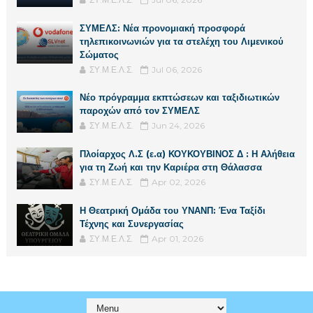
ΣΥΜΕΛΣ: Νέα προνομιακή προσφορά
τηλεπικοινωνιών για τα στελέχη του Λιμενικού
Σώματος
ΣΥ.Μ.Ε.Λ.Σ.
Jul 06, 2026
Νέο πρόγραμμα εκπτώσεων και ταξιδιωτικών
παροχών από τον ΣΥΜΕΛΣ
ΣΥ.Μ.Ε.Λ.Σ.
Jun 24, 2026
Πλοίαρχος Λ.Σ (ε.α) ΚΟΥΚΟΥΒΙΝΟΣ Δ : Η Αλήθεια
για τη Ζωή και την Καριέρα στη Θάλασσα
ΣΥ.Μ.Ε.Λ.Σ.
Apr 02, 2026
Η Θεατρική Ομάδα του ΥΝΑΝΠ: Ένα Ταξίδι
Τέχνης και Συνεργασίας
ΣΥ.Μ.Ε.Λ.Σ.
Apr 01, 2026