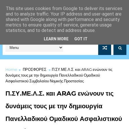
This site uses cookies from Google to deliver its services
and to analyze traffic. Your IP address and user-agent are
shared with Google along with performance and security
metrics to ensure quality of service, generate usage
statistics, and to detect and address abuse.
Σύλλογος Μέριμνας Λιμενικού Σώματος Αρ.Μητρώου 5253/19
LEARN MORE
GOT IT
Home
ΠΡΟΣΦΟΡΕΣ
Π.ΣΥ.ΜΕ.Λ.Σ. και ARAG ενώνουν τις
δυνάμεις τους με την δημιουργία Πανελλαδικού Ομαδικού
Ασφαλιστικού Συμβολαίου Νομικής Προστασίας
Π.ΣΥ.ΜΕ.Λ.Σ. και ARAG ενώνουν τις
δυνάμεις τους με την δημιουργία
Πανελλαδικού Ομαδικού Ασφαλιστικού