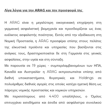
Λίγα λόγια για την ARAG και την προσφορά της
Η ARAG είναι η μεγαλύτερη οικογενειακή επιχείρηση στη
γερμανική ασφαλιστική βιομηχανία και προσδιορίζεται ως ένας
ευέλικτος ασφαλιστής ποιότητας. Εκτός από την εξειδίκευση στη
Νομική Προστασία, η ARAG προσφέρει επίσης στους πελάτες
της ελκυστικά προϊόντα και υπηρεσίες που βασίζονται στις
ανάγκες τους, δραστηριοποιείται δε στη Γερμανία στις γενικές
ασφαλίσεις, στην υγεία και στη σύνταξη.
Με παρουσία σε 19 χώρες - συμπεριλαμβανομένων των ΗΠΑ,
Καναδά και Αυστραλία- η ARAG εκπροσωπείται επίσης από
διεθνή υποκαταστήματα, θυγατρικές και Holdings σε
πολυάριθμες διεθνείς αγορές στις οποίες κατέχει ηγετική θέση ως
πάροχος νομικής προστασίας και νομικών υπηρεσιών.
Με περισσότερους από 4.400 υπαλλήλους, ο Όμιλος
επιτυγχάνει εισοδήματα και έσοδα από ασφάλιστρα συνολικού