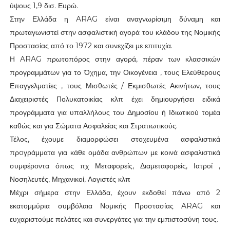
ύψους 1,9 δισ. Ευρώ.
Στην Ελλάδα η ARAG είναι αναγνωρίσιμη δύναμη και
πρωταγωνιστεί στην ασφαλιστική αγορά του κλάδου της Νομικής
Προστασίας από το 1972 και συνεχίζει με επιτυχία.
Η ARAG πρωτοπόρος στην αγορά, πέραν των κλασσικών
προγραμμάτων για το Όχημα, την Οικογένεια , τους Ελεύθερους
Επαγγελματίες , τους Μισθωτές / Εκμισθωτές Ακινήτων, τους
Διαχειριστές Πολυκατοικίας κλπ έχει δημιουργήσει ειδικά
προγράμματα για υπαλλήλους του Δημοσίου ή Ιδιωτικού τομέα
καθώς και για Σώματα Ασφαλείας και Στρατιωτικούς.
Τέλος, έχουμε διαμορφώσει στοχευμένα ασφαλιστικά
πρoγράμματα για κάθε ομάδα ανθρώπων με κοινά ασφαλιστικά
συμφέροντα όπως πχ Μεταφορείς, Διαμεταφορείς, Ιατροί ,
Νοσηλευτές, Μηχανικοί, Λογιστές κλπ
Μέχρι σήμερα στην Ελλάδα, έχουν εκδοθεί πάνω από 2
εκατομμύρια συμβόλαια Νομικής Προστασίας ARAG και
ευχαριστούμε πελάτες και συνεργάτες για την εμπιστοσύνη τους.