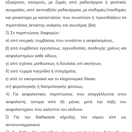
εξεγέρσεις, σεισμούς, με ζημιές από ραδιενέργεια ή γενετικές
ανωμαλίες, από ακτινοβόλο ραδιενέργεια, με επιδημίες/πανδημίες
και γενικότερα με καταστάσεις που συνιστούν ή προσιδιάζουν σε
περιστάσεις έκτακτης ανάγκης και ανωτέρας βίας.
3) Σε περιπτώσεις διαφορών :
α) από ενοχικές συμβάσεις που συνάπτει ο ασφαλισμένος,
β) από συμβάσεις εγγυήσεως, εγγυοδοσίας, αναδοχής χρέους και
ασφαλιστηρίων κάθε είδους,
γ) από σχέσεις μισθώσεως ή δουλείας επί ακινήτων,
δ) από τυχερά παιχνίδια ή στοιχήματα,
ε) από το οικογενειακό και το κληρονομικό δίκαιο,
στ) φορολογικής ή δασμολογικής φύσεως,
4) Για ασφαλιστικές περιπτώσεις που αναγγέλλονται στον
ασφαλιστή, ύστερα από έξι μήνες μετά την λήξη του
ασφαλιστηρίου που καλύπτει τον κίνδυνο.
5) Για την διαδικασία κήρυξης του νόμου κλπ ως
αντισυνταγματικού