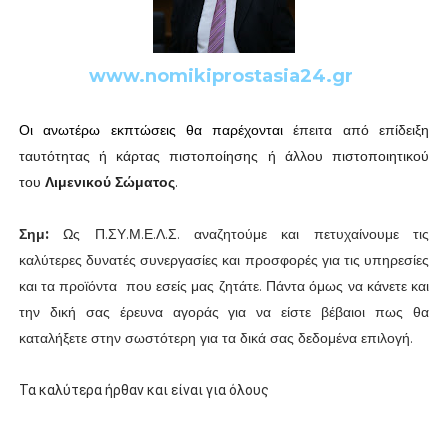
www.nomikiprostasia24.gr
Οι ανωτέρω εκπτώσεις θα παρέχονται
έπειτα από επίδειξη
ταυτότητας ή κάρτας πιστοποίησης ή άλλου πιστοποιητικού
του
Λιμενικού Σώματος
.
Σημ:
Ως Π.ΣΥ.Μ.Ε.Λ.Σ. αναζητούμε και πετυχαίνουμε τις
καλύτερες δυνατές συνεργασίες και προσφορές για τις υπηρεσίες
και τα προϊόντα που εσείς μας ζητάτε. Πάντα όμως να κάνετε και
την δική σας έρευνα αγοράς για να είστε βέβαιοι πως θα
καταλήξετε στην σωστότερη για τα δικά σας δεδομένα επιλογή.
Τα
καλύτερα
ήρθαν
και
είναι
για
όλους