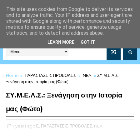
This site uses cookies from Google to deliver its services
and to analyze traffic. Your IP address and user-agent are
shared with Google along with performance and security
metrics to ensure quality of service, generate usage
statistics, and to detect and address abuse.
Σύλλογος Μέριμνας Λιμενικού Σώματος Αρ.Μητρώου 5253/19
LEARN MORE
GOT IT
Home
ΠΑΡΑΣΤΑΣΕΙΣ ΠΡΟΒΟΛΕΣ
NEA
ΣΥ.Μ.Ε.Λ.Σ.:
Ξενάγηση στην Ιστορία μας (Φώτο)
ΣΥ.Μ.Ε.Λ.Σ.: Ξενάγηση στην Ιστορία
μας (Φώτο)
7 years ago
ΠΑΡΑΣΤΑΣΕΙΣ ΠΡΟΒΟΛΕΣ,
NEA,