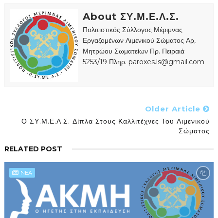
About ΣΥ.Μ.Ε.Λ.Σ.
Πολιτιστικός Σύλλογος Μέριμνας
Εργαζομένων Λιμενικού Σώματος Αρ,
Μητρώου Σωματείων Πρ. Πειραιά
5253/19 Πληρ. paroxes.ls@gmail.com
Older Article
Ο ΣΥ.Μ.Ε.Λ.Σ. Δίπλα Στους Καλλιτέχνες Του Λιμενικού
Σώματος
RELATED POST
NEA