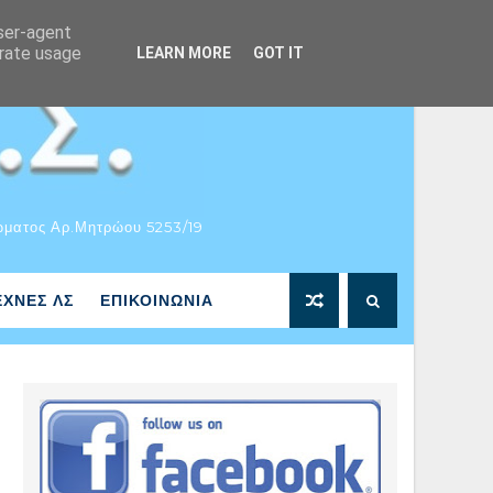
user-agent
erate usage
LEARN MORE
GOT IT
ώματος Αρ.Μητρώου 5253/19
ΕΧΝΕΣ ΛΣ
ΕΠΙΚΟΙΝΩΝΙΑ