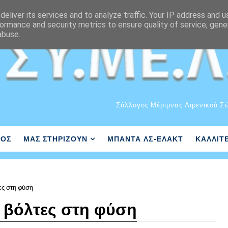
eliver its services and to analyze traffic. Your IP address and 
ormance and security metrics to ensure quality of service, gen
abuse.
Σύλλογος Μέριμνας Λιμενικού Σ
ΛΟΣ
ΜΑΣ ΣΤΗΡΙΖΟΥΝ
ΜΠΑΝΤΑ ΛΣ-ΕΛΑΚΤ
ΚΑΛΛΙΤ
ες στη φύση
α βόλτες στη φύση