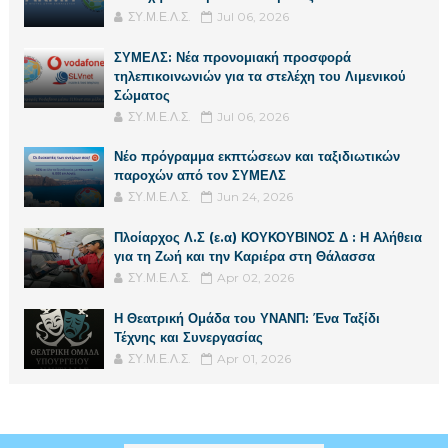
ΣΥ.Μ.Ε.Λ.Σ.
Jul 06, 2026
ΣΥΜΕΛΣ: Νέα προνομιακή προσφορά
τηλεπικοινωνιών για τα στελέχη του Λιμενικού
Σώματος
ΣΥ.Μ.Ε.Λ.Σ.
Jul 06, 2026
Νέο πρόγραμμα εκπτώσεων και ταξιδιωτικών
παροχών από τον ΣΥΜΕΛΣ
ΣΥ.Μ.Ε.Λ.Σ.
Jun 24, 2026
Πλοίαρχος Λ.Σ (ε.α) ΚΟΥΚΟΥΒΙΝΟΣ Δ : Η Αλήθεια
για τη Ζωή και την Καριέρα στη Θάλασσα
ΣΥ.Μ.Ε.Λ.Σ.
Apr 02, 2026
Η Θεατρική Ομάδα του ΥΝΑΝΠ: Ένα Ταξίδι
Τέχνης και Συνεργασίας
ΣΥ.Μ.Ε.Λ.Σ.
Apr 01, 2026