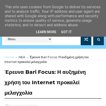
This site uses cookies from Google to deliver its services
and to analyze traffic. Your IP address and user-agent are
shared with Google along with performance and security
metrics to ensure quality of service, generate usage
statistics, and to detect and address abuse.
Σύλλογος Μέριμνας Λιμενικού Σώματος Αρ.Μητρώου 5253/19
LEARN MORE
GOT IT
Home
NEA
Έρευνα Bari Focus: Η αυξημένη χρήση του
Internet προκαλεί μελαγχολία
Έρευνα Bari Focus: Η αυξημένη
χρήση του Internet προκαλεί
μελαγχολία
5 years ago
NEA,