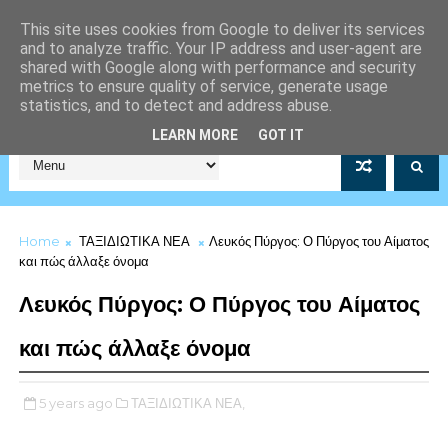
This site uses cookies from Google to deliver its services
and to analyze traffic. Your IP address and user-agent are
shared with Google along with performance and security
metrics to ensure quality of service, generate usage
statistics, and to detect and address abuse.
Σύλλογος Μέριμνας Λιμενικού Σώματος Αρ.Μητρώου 5253/19
LEARN MORE
GOT IT
Home
ΤΑΞΙΔΙΩΤΙΚΑ ΝΕΑ
Λευκός Πύργος: Ο Πύργος του Αίματος
και πώς άλλαξε όνομα
Λευκός Πύργος: Ο Πύργος του Αίματος
και πώς άλλαξε όνομα
5 years ago
ΤΑΞΙΔΙΩΤΙΚΑ ΝΕΑ,