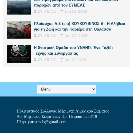
παροχών από τον ΣΥΜΕΛΣ
ΣΥ.Μ.Ε.Λ.Σ.
Jun 24, 2026
Πλοίαρχος Λ.Σ (ε.α) ΚΟΥΚΟΥΒΙΝΟΣ Δ : Η Αλήθεια
για τη Ζωή και την Καριέρα στη Θάλασσα
ΣΥ.Μ.Ε.Λ.Σ.
Apr 02, 2026
Η Θεατρική Ομάδα του ΥΝΑΝΠ: Ένα Ταξίδι
Τέχνης και Συνεργασίας
ΣΥ.Μ.Ε.Λ.Σ.
Apr 01, 2026
Πολιτιστικός Σύλλογος Μέριμνας Λιμενικού Σώματος
Αρ, Μητρώου Σωματείων Πρ. Πειραιά 5253/19
Πληρ. paroxes.ls@gmail.com