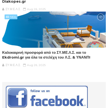
Diakopes.gr
ΣΥ.Μ.Ε.Λ.Σ.
Aug 26, 2025
NEA
Καλοκαιρινή προσφορά από το ΣΥ.ΜΕ.Λ.Σ. και το
Ekdromi.gr για όλα τα στελέχη του Λ.Σ. & ΥΝΑΝΠ!
ΣΥ.Μ.Ε.Λ.Σ.
Aug 26, 2025