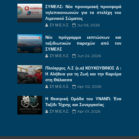
ΣΥΜΕΛΣ: Νέα προνομιακή προσφορά
τηλεπικοινωνιών για τα στελέχη του
Λιμενικού Σώματος
ΣΥ.Μ.Ε.Λ.Σ.
Jul 06, 2026
Νέο πρόγραμμα εκπτώσεων και
ταξιδιωτικών παροχών από τον
ΣΥΜΕΛΣ
ΣΥ.Μ.Ε.Λ.Σ.
Jun 24, 2026
Πλοίαρχος Λ.Σ (ε.α) ΚΟΥΚΟΥΒΙΝΟΣ Δ :
Η Αλήθεια για τη Ζωή και την Καριέρα
στη Θάλασσα
ΣΥ.Μ.Ε.Λ.Σ.
Apr 02, 2026
Η Θεατρική Ομάδα του ΥΝΑΝΠ: Ένα
Ταξίδι Τέχνης και Συνεργασίας
ΣΥ.Μ.Ε.Λ.Σ.
Apr 01, 2026