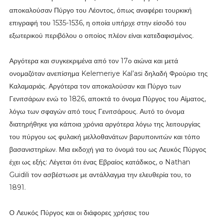
αποκαλούσαν Πύργο του Λέοντος, όπως αναφέρει τουρκική
επιγραφή του 1535-1536, η οποία υπήρχε στην είσοδό του
εξωτερικού περιβόλου ο οποίος πλέον είναι κατεδαφισμένος.
Αργότερα και συγκεκριμένα από τον 17ο αιώνα και μετά
ονομαζόταν ανεπίσημα Kelemeriye Kal’asi δηλαδή Φρούριο της
Καλαμαριάς. Αργότερα τον αποκαλούσαν και Πύργο των
Γενιτσάρων ενώ το 1826, αποκτά το όνομα Πύργος του Αίματος,
λόγω των σφαγών από τους Γενιτσάρους. Αυτό το όνομα
διατηρήθηκε για κάποια χρόνια αργότερα λόγω της λειτουργίας
του πύργου ως φυλακή μελλοθανάτων βαρυποινιτών και τόπο
βασανιστηρίων. Μια εκδοχή για το όνομά του ως Λευκός Πύργος
έχει ως εξής: Λέγεται ότι ένας Εβραίος κατάδικος, ο Nathan
Guidili τον ασβέστωσε με αντάλλαγμα την ελευθερία του, το
1891.
Ο Λευκός Πύργος και οι διάφορες χρήσεις του