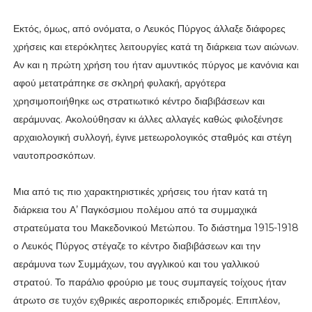
Εκτός, όμως, από ονόματα, ο Λευκός Πύργος άλλαξε διάφορες
χρήσεις και ετερόκλητες λειτουργίες κατά τη διάρκεια των αιώνων.
Αν και η πρώτη χρήση του ήταν αμυντικός πύργος με κανόνια και
αφού μετατράπηκε σε σκληρή φυλακή, αργότερα
χρησιμοποιήθηκε ως στρατιωτικό κέντρο διαβιβάσεων και
αεράμυνας. Ακολούθησαν κι άλλες αλλαγές καθώς φιλοξένησε
αρχαιολογική συλλογή, έγινε μετεωρολογικός σταθμός και στέγη
ναυτοπροσκόπων.
Μια από τις πιο χαρακτηριστικές χρήσεις του ήταν κατά τη
διάρκεια του Α’ Παγκόσμιου πολέμου από τα συμμαχικά
στρατεύματα του Μακεδονικού Μετώπου. Το διάστημα 1915-1918
ο Λευκός Πύργος στέγαζε το κέντρο διαβιβάσεων και την
αεράμυνα των Συμμάχων, του αγγλικού και του γαλλικού
στρατού. Το παράλιο φρούριο με τους συμπαγείς τοίχους ήταν
άτρωτο σε τυχόν εχθρικές αεροπορικές επιδρομές. Επιπλέον,