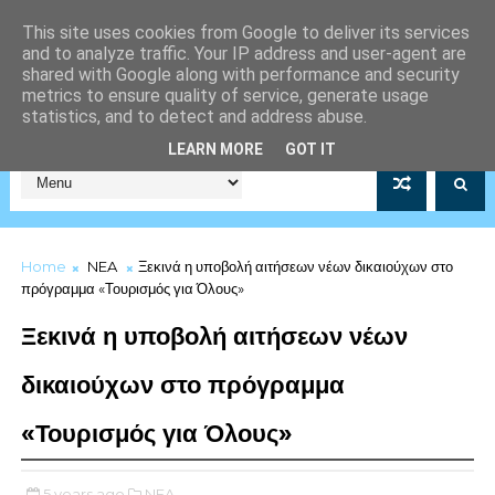
This site uses cookies from Google to deliver its services
and to analyze traffic. Your IP address and user-agent are
shared with Google along with performance and security
metrics to ensure quality of service, generate usage
statistics, and to detect and address abuse.
Σύλλογος Μέριμνας Λιμενικού Σώματος Αρ.Μητρώου 5253/19
LEARN MORE
GOT IT
Home
NEA
Ξεκινά η υποβολή αιτήσεων νέων δικαιούχων στο
πρόγραμμα «Τουρισμός για Όλους»
Ξεκινά η υποβολή αιτήσεων νέων
δικαιούχων στο πρόγραμμα
«Τουρισμός για Όλους»
5 years ago
NEA,