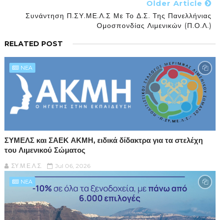
Older Article
Συνάντηση Π.ΣΥ.ΜΕ.Λ.Σ Με Το Δ.Σ. Της Πανελλήνιας
Ομοσπονδίας Λιμενικών (Π.Ο.Λ.)
RELATED POST
NEA
ΣΥΜΕΛΣ και ΣΑΕΚ ΑΚΜΗ, ειδικά δίδακτρα για τα στελέχη
του Λιμενικού Σώματος
ΣΥ.Μ.Ε.Λ.Σ.
Jul 06, 2026
NEA