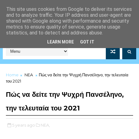
This site uses cookies from Google to deliver its services
and to analyze traffic. Your IP address and user-agent are
shared with Google along with performance and security
metrics to ensure quality of service, generate usage
statistics, and to detect and address abuse.
Σύλλογος Μέριμνας Λιμενικού Σώματος Αρ.Μητρώου 5253/19
LEARN MORE
GOT IT
Home
NEA
Πώς να δείτε την Ψυχρή Πανσέληνο, την τελευταία
του 2021
Πώς να δείτε την Ψυχρή Πανσέληνο,
την τελευταία του 2021
5 years ago
NEA,