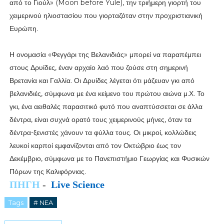
από το Γιούλ» (Moon before Yule), την τριήμερη γιορτή του
χειμερινού ηλιοστασίου που γιορταζόταν στην προχριστιανική
Ευρώπη.
Η ονομασία «Φεγγάρι της Βελανιδιάς» μπορεί να παραπέμπει
στους Δρυίδες, έναν αρχαίο λαό που ζούσε στη σημερινή
Βρετανία και Γαλλία. Οι Δρυίδες λέγεται ότι μάζευαν γκι από
βελανιδιές, σύμφωνα με ένα κείμενο του πρώτου αιώνα μ.Χ. Το
γκι, ένα αειθαλές παρασιτικό φυτό που αναπτύσσεται σε άλλα
δέντρα, είναι συχνά ορατό τους χειμερινούς μήνες, όταν τα
δέντρα-ξενιστές χάνουν τα φύλλα τους. Οι μικροί, κολλώδεις
λευκοί καρποί εμφανίζονται από τον Οκτώβριο έως τον
Δεκέμβριο, σύμφωνα με το Πανεπιστήμιο Γεωργίας και Φυσικών
Πόρων της Καλιφόρνιας.
ΠΗΓΗ
-
Live Science
Tags
# NEA