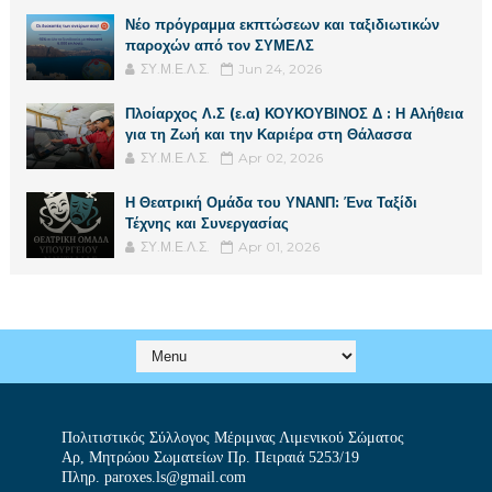
Νέο πρόγραμμα εκπτώσεων και ταξιδιωτικών
παροχών από τον ΣΥΜΕΛΣ
ΣΥ.Μ.Ε.Λ.Σ.
Jun 24, 2026
Πλοίαρχος Λ.Σ (ε.α) ΚΟΥΚΟΥΒΙΝΟΣ Δ : Η Αλήθεια
για τη Ζωή και την Καριέρα στη Θάλασσα
ΣΥ.Μ.Ε.Λ.Σ.
Apr 02, 2026
Η Θεατρική Ομάδα του ΥΝΑΝΠ: Ένα Ταξίδι
Τέχνης και Συνεργασίας
ΣΥ.Μ.Ε.Λ.Σ.
Apr 01, 2026
Πολιτιστικός Σύλλογος Μέριμνας Λιμενικού Σώματος
Αρ, Μητρώου Σωματείων Πρ. Πειραιά 5253/19
Πληρ. paroxes.ls@gmail.com