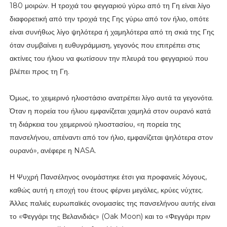
180 μοιρών. Η τροχιά του φεγγαριού γύρω από τη Γη είναι λίγο
διαφορετική από την τροχιά της Γης γύρω από τον ήλιο, οπότε
είναι συνήθως λίγο ψηλότερα ή χαμηλότερα από τη σκιά της Γης
όταν συμβαίνει η ευθυγράμμιση, γεγονός που επιτρέπει στις
ακτίνες του ήλιου να φωτίσουν την πλευρά του φεγγαριού που
βλέπει προς τη Γη.
Όμως, το χειμερινό ηλιοστάσιο ανατρέπει λίγο αυτά τα γεγονότα.
Όταν η πορεία του ήλιου εμφανίζεται χαμηλά στον ουρανό κατά
τη διάρκεια του χειμερινού ηλιοστασίου, «η πορεία της
πανσελήνου, απέναντι από τον ήλιο, εμφανίζεται ψηλότερα στον
ουρανό», ανέφερε η NASA.
Η Ψυχρή Πανσέληνος ονομάστηκε έτσι για προφανείς λόγους,
καθώς αυτή η εποχή του έτους φέρνει μεγάλες, κρύες νύχτες.
Άλλες παλιές ευρωπαϊκές ονομασίες της πανσελήνου αυτής είναι
το «Φεγγάρι της Βελανιδιάς» (Oak Moon) και το «Φεγγάρι πριν