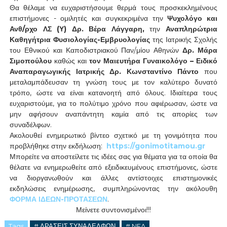
Θα θέλαμε να ευχαριστήσουμε θερμά τους προσκεκλημένους
επιστήμονες - ομιλητές και συγκεκριμένα την
Ψυχολόγο και
Ανθ/ρχο ΛΣ (Υ) Δρ. Βέρα Λάγγαρη,
την
Αναπληρώτρια
Καθηγήτρια Φυσιολογίας-Εμβρυολογίας
της Ιατρικής Σχολής
του Εθνικού και Καποδιστριακού Παν/μίου Αθηνών
Δρ. Μάρα
Σιμοπούλου
καθώς και
τον Μαιευτήρα Γυναικολόγο – Ειδικό
Αναπαραγωγικής Ιατρικής Δρ. Κωνσταντίνο Πάντο
που
μεταλαμπάδευσαν τη γνώση τους με τον καλύτερο δυνατό
τρόπο, ώστε να είναι κατανοητή από όλους. Ιδιαίτερα τους
ευχαριστούμε, για το πολύτιμο χρόνο που αφιέρωσαν, ώστε να
μην αφήσουν αναπάντητη καμία από τις απορίες των
συναδέλφων.
Ακολουθεί ενημερωτικό βίντεο σχετικό με τη γονιμότητα που
προβλήθηκε στην εκδήλωση:
https
://
gonimotitamou
.
gr
Μπορείτε να αποστείλετε τις ιδέες σας για θέματα για τα οποία θα
θέλατε να ενημερωθείτε από εξειδικευμένους επιστήμονες, ώστε
να διοργανωθούν και άλλες αντίστοιχες επιστημονικές
εκδηλώσεις ενημέρωσης, συμπληρώνοντας την ακόλουθη
ΦΟΡΜΑ ΙΔΕΩΝ-ΠΡΟΤΑΣΕΩΝ
.
Μείνετε συντονισμένοι!!!
Tags
# ΔΡΑΣΕΙΣ ΣΥΝΑΔΕΛΦΩΝ
# NEA