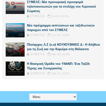
ΣΥΜΕΛΣ: Νέα προνομιακή προσφορά
τηλεπικοινωνιών για τα στελέχη του Λιμενικού
Σώματος
ΣΥ.Μ.Ε.Λ.Σ.
Jul 06, 2026
Νέο πρόγραμμα εκπτώσεων και ταξιδιωτικών
παροχών από τον ΣΥΜΕΛΣ
ΣΥ.Μ.Ε.Λ.Σ.
Jun 24, 2026
Πλοίαρχος Λ.Σ (ε.α) ΚΟΥΚΟΥΒΙΝΟΣ Δ : Η Αλήθεια
για τη Ζωή και την Καριέρα στη Θάλασσα
ΣΥ.Μ.Ε.Λ.Σ.
Apr 02, 2026
Η Θεατρική Ομάδα του ΥΝΑΝΠ: Ένα Ταξίδι
Τέχνης και Συνεργασίας
ΣΥ.Μ.Ε.Λ.Σ.
Apr 01, 2026