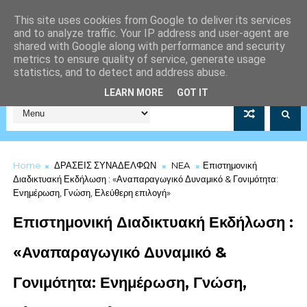
This site uses cookies from Google to deliver its services
and to analyze traffic. Your IP address and user-agent are
shared with Google along with performance and security
metrics to ensure quality of service, generate usage
statistics, and to detect and address abuse.
Σύλλογος Μέριμνας Λιμενικού Σώματος Αρ.Μητρώου 5253/19
LEARN MORE
GOT IT
Home
ΔΡΑΣΕΙΣ ΣΥΝΑΔΕΛΦΩΝ
NEA
Επιστημονική
Διαδικτυακή Εκδήλωση : «Αναπαραγωγικό Δυναμικό & Γονιμότητα:
Ενημέρωση, Γνώση, Ελεύθερη επιλογή»
Επιστημονική Διαδικτυακή Εκδήλωση :
«Αναπαραγωγικό Δυναμικό &
Γονιμότητα: Ενημέρωση, Γνώση,