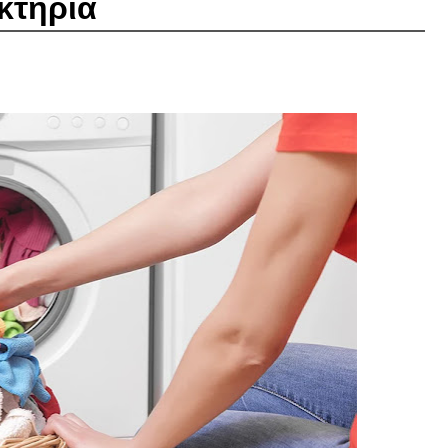
κτήρια