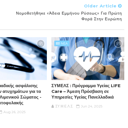
Older Article
Νομοθετήθηκε «άδεια Εμμήνου Ρύσεως» Για Πρώτη
Φορά Στην Ευρώπη
NEA
μαδικής ασφάλισης
ΣΥΜΕΛΣ : Πρόγραμμα Υγείας LIFE
 ατυχημάτων για τα
Care – Άμεση Πρόσβαση σε
 Λιμενικού Σώματος -
Υπηρεσίες Υγείας Πανελλαδικά
Ακτοφυλακής
ΣΥ.Μ.Ε.Λ.Σ.
Jun 24, 2025
Aug 26, 2025