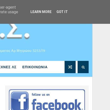
user-agent
erate usage
LEARN MORE
GOT IT
ώματος Αρ.Μητρώου 5253/19
ΕΧΝΕΣ ΛΣ
ΕΠΙΚΟΙΝΩΝΙΑ