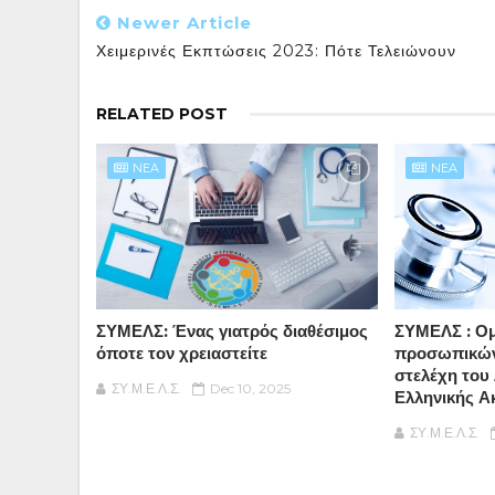
Newer Article
Χειμερινές Εκπτώσεις 2023: Πότε Τελειώνουν
RELATED POST
NEA
NEA
ΣΥΜΕΛΣ: Ένας γιατρός διαθέσιμος
ΣΥΜΕΛΣ : Ο
όποτε τον χρειαστείτε
προσωπικών
στελέχη του
ΣΥ.Μ.Ε.Λ.Σ.
Dec 10, 2025
Ελληνικής 
ΣΥ.Μ.Ε.Λ.Σ.