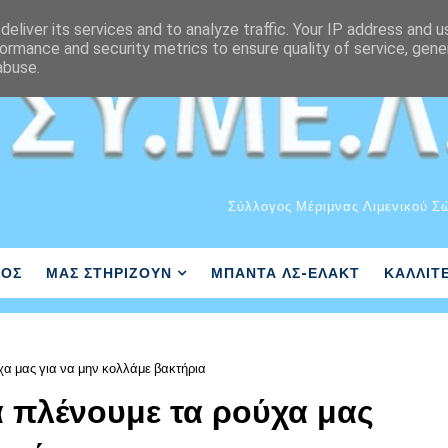
eliver its services and to analyze traffic. Your IP address and 
ormance and security metrics to ensure quality of service, gen
abuse.
Σύλλογος Μέριμνας Λιμενικού Σ
ΛΟΣ
ΜΑΣ ΣΤΗΡΙΖΟΥΝ
ΜΠΑΝΤΑ ΛΣ-ΕΛΑΚΤ
ΚΑΛΛΙΤ
α μας για να μην κολλάμε βακτήρια
 πλένουμε τα ρούχα μας