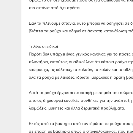
Όμως, το ότι δεν ξέρουμε πόσο συχνά οφείλουμε να πλέν
πιο σπάνια από ό,τι πρέπει.
Εάν τα πλένουμε σπάνια, αυτό μπορεί να οδηγήσει σε 
βλάπτει τα ρούχα και οδηγεί σε άσκοπη κατανάλωση π
Τι λένε οι ειδικοί
Παρότι δεν υπάρχει ένας γενικός κανόνας για το πόσες
πλυντήριο, εντούτοις οι ειδικοί λένε ότι κάποια ρούχα π
εσώρουχα, τις κάλτσες, τα καλσόν, τα κολάν και τα αθλ
όλα τα ρούχα με λεκέδες, ιδρώτα, μυρωδιές ή ορατή βρο
Αυτά τα ρούχα έρχονται σε επαφή με σημεία του σώματο
οποίος δημιουργεί ευνοϊκές συνθήκες για την ανάπτυξ
λοιμώξεις, μύκητες και άλλα δερματικά προβλήματα.
Εκτός από τα βακτήρια από τον ιδρώτα, τα ρούχα που 
σε επαφή με βακτήρια όπως ο σταφυλόκοκκος, που προ