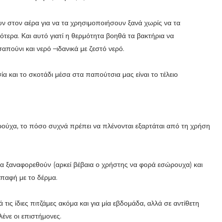
ν στον αέρα για να τα χρησιμοποιήσουν ξανά χωρίς να τα
τερα. Και αυτό γιατί η θερμότητα βοηθά τα βακτήρια να
απούνι και νερό –ιδανικά με ζεστό νερό.
ασία και το σκοτάδι μέσα στα παπούτσια μας είναι το τέλειο
πα ρούχα, το πόσο συχνά πρέπει να πλένονται εξαρτάται από τη χρήση
 να ξαναφορεθούν (αρκεί βέβαια ο χρήστης να φορά εσώρουχα) και
 επαφή με το δέρμα.
τις ίδιες πιτζάμες ακόμα και για μία εβδομάδα, αλλά σε αντίθετη
λένε οι επιστήμονες.