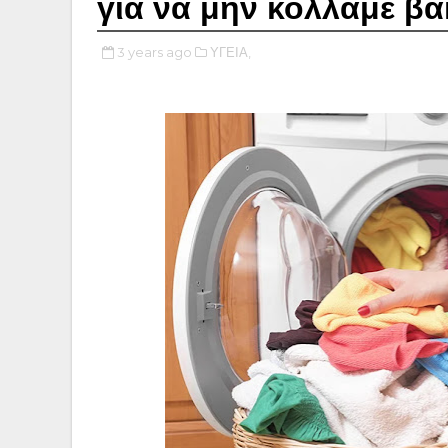
για να μην κολλάμε βα
3 years ago
ΥΓΕΙΑ,