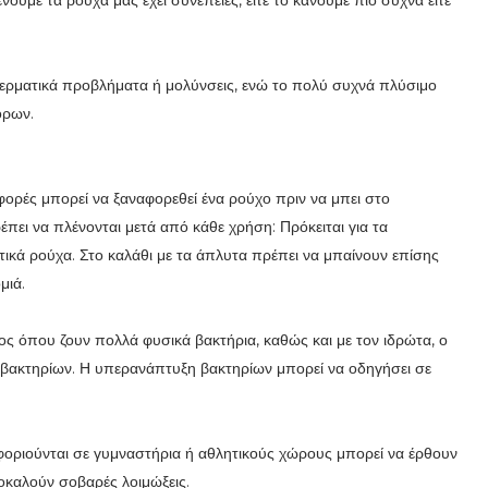
ουμε τα ρούχα μας έχει συνέπειες, είτε το κάνουμε πιο συχνά είτε
δερματικά προβλήματα ή μολύνσεις, ενώ το πολύ συχνά πλύσιμο
όρων.
 φορές μπορεί να ξαναφορεθεί ένα ρούχο πριν να μπει στο
ρέπει να πλένονται μετά από κάθε χρήση: Πρόκειται για τα
ητικά ρούχα. Στο καλάθι με τα άπλυτα πρέπει να μπαίνουν επίσης
μιά.
ς όπου ζουν πολλά φυσικά βακτήρια, καθώς και με τον ιδρώτα, ο
η βακτηρίων. Η υπερανάπτυξη βακτηρίων μπορεί να οδηγήσει σε
φοριούνται σε γυμναστήρια ή αθλητικούς χώρους μπορεί να έρθουν
καλούν σοβαρές λοιμώξεις.