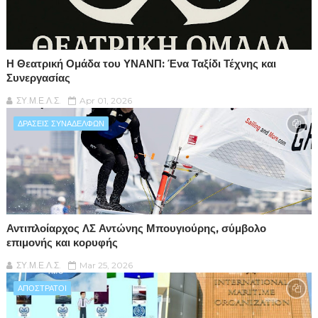
Η Θεατρική Ομάδα του ΥΝΑΝΠ: Ένα Ταξίδι Τέχνης και
Συνεργασίας
ΣΥ.Μ.Ε.Λ.Σ.
Apr 01, 2026
ΔΡΑΣΕΙΣ ΣΥΝΑΔΕΛΦΩΝ
Αντιπλοίαρχος ΛΣ Αντώνης Μπουγιούρης, σύμβολο
επιμονής και κορυφής
ΣΥ.Μ.Ε.Λ.Σ.
Mar 25, 2026
ΑΠΟΣΤΡΑΤΟΙ