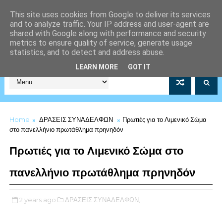
This site uses cookies from Google to deliver its services
and to analyze traffic. Your IP address and user-agent are
shared with Google along with performance and security
metrics to ensure quality of service, generate usage
statistics, and to detect and address abuse.
Σύλλογος Μέριμνας Λιμενικού Σώματος Αρ.Μητρώου 5253/19
LEARN MORE
GOT IT
Home
ΔΡΑΣΕΙΣ ΣΥΝΑΔΕΛΦΩΝ
Πρωτιές για το Λιμενικό Σώμα
στο πανελλήνιο πρωτάθλημα πρηνηδόν
Πρωτιές για το Λιμενικό Σώμα στο
πανελλήνιο πρωτάθλημα πρηνηδόν
2 years ago
ΔΡΑΣΕΙΣ ΣΥΝΑΔΕΛΦΩΝ,