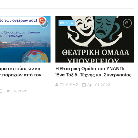
NEA
μμα εκπτώσεων και
Η Θεατρική Ομάδα του ΥΝΑΝΠ:
ν παροχών από τον
Ένα Ταξίδι Τέχνης και Συνεργασίας
ΣΥ.Μ.Ε.Λ.Σ.
Apr 01, 2026
Jun 24, 2026