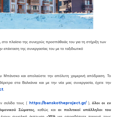
, στο πλαίσιο της συνεχούς προσπάθειάς του για τη στήριξη των
την επέκταση της συνεργασίας του με το ταξιδιωτικό
του Μπάνσκο και απολαύστε την απόλυτη χειμερινή απόδραση. Το
θέρετρα στα Βαλκάνια και με την νέα μας συνεργασία, έχετε την
ct
.
ν σελίδα τους (
https://banskotheproject.gr/
),
όλοι οι εν
Λιμενικού Σώματος
, καθώς και
οι πολιτικοί υπάλληλοι του
ς
έχουν συνολική έκπτωση
-10%
για οποιαδήποτε παροχή τους