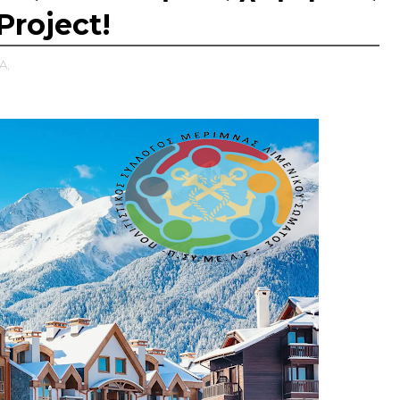
Project!
A,