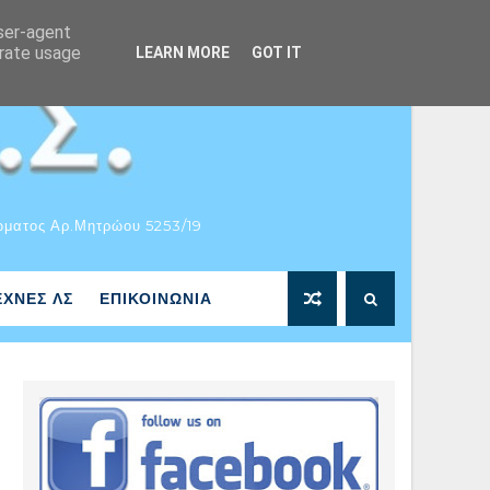
user-agent
erate usage
LEARN MORE
GOT IT
ώματος Αρ.Μητρώου 5253/19
ΕΧΝΕΣ ΛΣ
ΕΠΙΚΟΙΝΩΝΙΑ