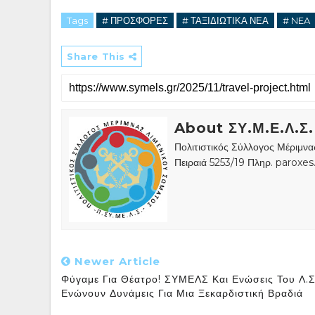
Tags
# ΠΡΟΣΦΟΡΕΣ
# ΤΑΞΙΔΙΩΤΙΚΑ ΝΕΑ
# NEA
Share This
About ΣΥ.Μ.Ε.Λ.Σ.
Πολιτιστικός Σύλλογος Μέριμν
Πειραιά 5253/19 Πληρ. paroxe
Newer Article
Φύγαμε Για Θέατρο! ΣΥΜΕΛΣ Και Ενώσεις Του Λ.Σ
Ενώνουν Δυνάμεις Για Μια Ξεκαρδιστική Βραδιά