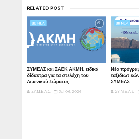
RELATED POST
NEA
NEA
ΣΥΜΕΛΣ και ΣΑΕΚ ΑΚΜΗ, ειδικά
Νέο πρόγρα
δίδακτρα για τα στελέχη του
ταξιδιωτικώ
Λιμενικού Σώματος
ΣΥΜΕΛΣ
ΣΥ.Μ.Ε.Λ.Σ.
Jul 06, 2026
ΣΥ.Μ.Ε.Λ.Σ.