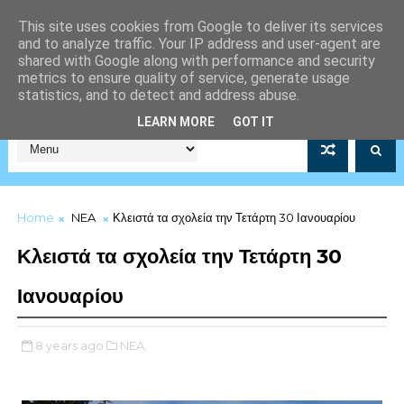
This site uses cookies from Google to deliver its services
and to analyze traffic. Your IP address and user-agent are
shared with Google along with performance and security
metrics to ensure quality of service, generate usage
statistics, and to detect and address abuse.
Σύλλογος Μέριμνας Λιμενικού Σώματος Αρ.Μητρώου 5253/19
LEARN MORE
GOT IT
Home
NEA
Κλειστά τα σχολεία την Τετάρτη 30 Ιανουαρίου
Κλειστά τα σχολεία την Τετάρτη 30
Ιανουαρίου
8 years ago
NEA,