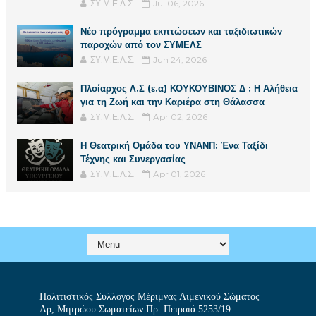
ΣΥ.Μ.Ε.Λ.Σ.
Jul 06, 2026
Νέο πρόγραμμα εκπτώσεων και ταξιδιωτικών
παροχών από τον ΣΥΜΕΛΣ
ΣΥ.Μ.Ε.Λ.Σ.
Jun 24, 2026
Πλοίαρχος Λ.Σ (ε.α) ΚΟΥΚΟΥΒΙΝΟΣ Δ : Η Αλήθεια
για τη Ζωή και την Καριέρα στη Θάλασσα
ΣΥ.Μ.Ε.Λ.Σ.
Apr 02, 2026
Η Θεατρική Ομάδα του ΥΝΑΝΠ: Ένα Ταξίδι
Τέχνης και Συνεργασίας
ΣΥ.Μ.Ε.Λ.Σ.
Apr 01, 2026
Πολιτιστικός Σύλλογος Μέριμνας Λιμενικού Σώματος
Αρ, Μητρώου Σωματείων Πρ. Πειραιά 5253/19