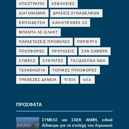
ΑΠΟΣΤΡΑΤΟΙ
ΑΣΦΑΛΕΙΕΣ
ΔΙΑΓΩΝΙΣΜΟΙ
ΔΡΑΣΕΙΣ ΣΥΝΑΔΕΛΦΩΝ
ΕΚΠΑΙΔΕΥΣΗ
ΚΑΛΛΙΤΕΧΝΕΣ ΛΣ
ΜΠΑΝΤΑ ΛΣ-ΕΛΑΚΤ
ΠΑΡΑΣΤΑΣΕΙΣ ΠΡΟΒΟΛΕΣ
ΠΕΡΙΕΡΓΑ
ΠΡΟΣΦΟΡΕΣ
ΠΡΟΤΑΣΕΙΣ
ΣΑΝ ΣΗΜΕΡΑ
ΣΥΜΕΛΣ
ΣΥΝΤΑΓΕΣ
ΤΑΞΙΔΙΩΤΙΚΑ ΝΕΑ
ΤΕΧΝΟΛΟΓΙΑ
ΤΟΠΙΚΕΣ ΠΡΟΣΦΟΡΕΣ
ΤΡΑΠΕΖΕΣ ΔΑΝΕΙΑ
ΥΓΕΙΑ
NEA
ΠΡΟΣΦΑΤΑ
ΣΥΜΕΛΣ και ΣΑΕΚ ΑΚΜΗ, ειδικά
δίδακτρα για τα στελέχη του Λιμενικού