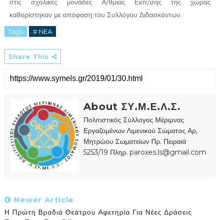
στις σχολικές μονάδες Α/θμιας Εκπ/σης της χώρας
καθορίστηκαν με απόφαση του Συλλόγου Διδασκόντων.
Tags
# NEA
Share This
About ΣΥ.Μ.Ε.Λ.Σ.
Πολιτιστικός Σύλλογος Μέριμνας
Εργαζομένων Λιμενικού Σώματος Αρ,
Μητρώου Σωματείων Πρ. Πειραιά
5253/19 Πληρ. paroxes.ls@gmail.com
Newer Article
Η Πρώτη Βραδιά Θεάτρου Αφετηρία Για Νέες Δράσεις