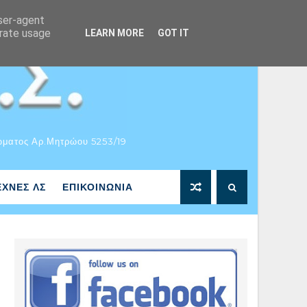
user-agent
erate usage
LEARN MORE
GOT IT
ώματος Αρ.Μητρώου 5253/19
ΕΧΝΕΣ ΛΣ
ΕΠΙΚΟΙΝΩΝΙΑ