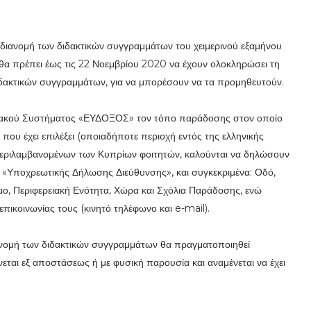
διανομή των διδακτικών συγγραμμάτων του χειμερινού εξαμήνου
ές θα πρέπει έως τις 22 Νοεμβρίου 2020 να έχουν ολοκληρώσει τη
ιδακτικών συγγραμμάτων, για να μπορέσουν να τα προμηθευτούν.
ριακού Συστήματος «ΕΥΔΟΞΟΣ» τον τόπο παράδοσης στον οποίο
που έχει επιλέξει (οποιαδήποτε περιοχή εντός της ελληνικής
υμπεριλαμβανομένων των Κυπρίων φοιτητών, καλούνται να δηλώσουν
«Υποχρεωτικής Δήλωσης Διεύθυνσης», και συγκεκριμένα: Οδό,
μο, Περιφερειακή Ενότητα, Χώρα και Σχόλια Παράδοσης, ενώ
πικοινωνίας τους (κινητό τηλέφωνο και e-mail).
ανομή των διδακτικών συγγραμμάτων θα πραγματοποιηθεί
ίνεται εξ αποστάσεως ή με φυσική παρουσία και αναμένεται να έχει