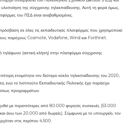
υπάρχει συνεργασία του Πανελλήνιου Σχολικού Δικτύου (ΠΣΔ) και
υλοποίηση της σύγχρονης τηλεκπαίδευσης. Αυτή τη φορά όμως,
ατφόρμες του ΠΣΔ είναι αναβαθμισμένες.
 πρόσβαση σε όλες τις εκπαιδευτικές πλατφόρμες που χρησιμοποιεί
 τους παρόχους Cosmote, Vodafone, Wind και Forthnet.
ρό τηλέφωνο (αστική κλήση) στην πλατφόρμα σύγχρονης
ισσότερη ετοιμότητα τον δεύτερο κύκλο τηλεκπαίδευσης του 2020,
, ενώ το Ινστιτούτο Εκπαιδευτικής Πολιτικής έχει παράσχει
τάσεως προγραμμάτων.
ενισχυθεί με περισσότερες από 80.000 φορητές συσκευές (53.000
αι άνω των 20.000 από δωρεές). Σύμφωνα με το υπουργείο, τον
ρχόταν στις περίπου 4.500.