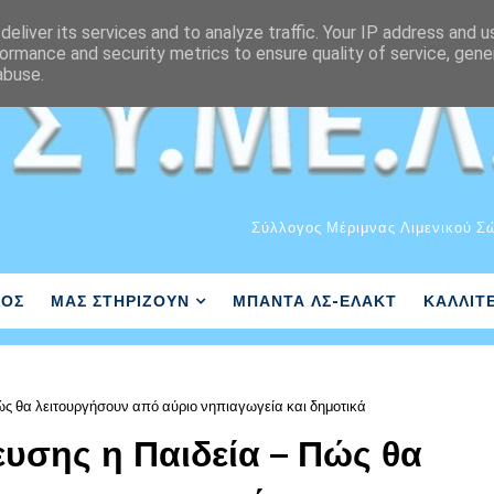
eliver its services and to analyze traffic. Your IP address and 
ormance and security metrics to ensure quality of service, gen
abuse.
Σύλλογος Μέριμνας Λιμενικού Σ
ΛΟΣ
ΜΑΣ ΣΤΗΡΙΖΟΥΝ
ΜΠΑΝΤΑ ΛΣ-ΕΛΑΚΤ
ΚΑΛΛΙΤ
ώς θα λειτουργήσουν από αύριο νηπιαγωγεία και δημοτικά
υσης η Παιδεία – Πώς θα