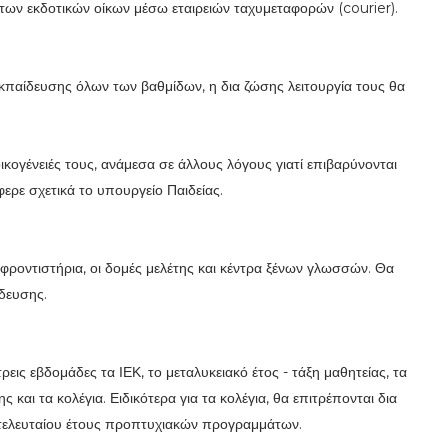
των εκδοτικών οίκων μέσω εταιρειών ταχυμεταφορών (courier).
 εκπαίδευσης όλων των βαθμίδων, η δια ζώσης λειτουργία τους θα
 οικογένειές τους, ανάμεσα σε άλλους λόγους γιατί επιβαρύνονται
ρε σχετικά το υπουργείο Παιδείας.
α φροντιστήρια, οι δομές μελέτης και κέντρα ξένων γλωσσών. Θα
δευσης.
εις εβδομάδες τα ΙΕΚ, το μεταλυκειακό έτος - τάξη μαθητείας, τα
 και τα κολέγια. Ειδικότερα για τα κολέγια, θα επιτρέπονται δια
υ τελευταίου έτους προπτυχιακών προγραμμάτων.