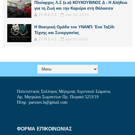
Πλοίαρχος Λ.Σ (ε.α) ΚΟΥΚΟΥΒΙΝΟΣ Δ : Η Αλήθεια
για τη Ζωή και την Καριέρα στη Θάλασσα
ΣΥ.Μ.Ε.Λ.Σ.
Apr 02, 2026
Η Θεατρική Ομάδα του ΥΝΑΝΠ: Ένα Ταξίδι
Τέχνης και Συνεργασίας
ΣΥ.Μ.Ε.Λ.Σ.
Apr 01, 2026
Πολιτιστικός Σύλλογος Μέριμνας Λιμενικού Σώματος
Αρ, Μητρώου Σωματείων Πρ. Πειραιά 5253/19
Πληρ. paroxes.ls@gmail.com
ΦΟΡΜΑ ΕΠΙΚΟΙΝΩΝΙΑΣ