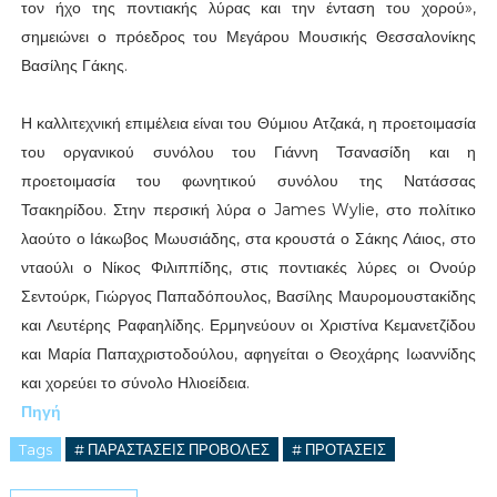
τον ήχο της ποντιακής λύρας και την ένταση του χορού»,
σημειώνει ο πρόεδρος του Μεγάρου Μουσικής Θεσσαλονίκης
Βασίλης Γάκης.
Η καλλιτεχνική επιμέλεια είναι του Θύμιου Ατζακά, η προετοιμασία
του οργανικού συνόλου του Γιάννη Τσανασίδη και η
προετοιμασία του φωνητικού συνόλου της Νατάσσας
Τσακηρίδου. Στην περσική λύρα ο James Wylie, στο πολίτικο
λαούτο ο Ιάκωβος Μωυσιάδης, στα κρουστά ο Σάκης Λάιος, στο
νταούλι ο Νίκος Φιλιππίδης, στις ποντιακές λύρες οι Ονούρ
Σεντούρκ, Γιώργος Παπαδόπουλος, Βασίλης Μαυρομουστακίδης
και Λευτέρης Ραφαηλίδης. Ερμηνεύουν οι Χριστίνα Κεμανετζίδου
και Μαρία Παπαχριστοδούλου, αφηγείται ο Θεοχάρης Ιωαννίδης
και χορεύει το σύνολο Ηλιοείδεια.
Πηγή
Tags
# ΠΑΡΑΣΤΑΣΕΙΣ ΠΡΟΒΟΛΕΣ
# ΠΡΟΤΑΣΕΙΣ