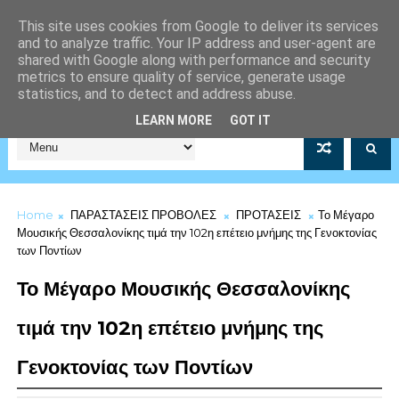
This site uses cookies from Google to deliver its services
and to analyze traffic. Your IP address and user-agent are
shared with Google along with performance and security
metrics to ensure quality of service, generate usage
statistics, and to detect and address abuse.
Σύλλογος Μέριμνας Λιμενικού Σώματος Αρ.Μητρώου 5253/19
LEARN MORE
GOT IT
Home
ΠΑΡΑΣΤΑΣΕΙΣ ΠΡΟΒΟΛΕΣ
ΠΡΟΤΑΣΕΙΣ
Το Μέγαρο
Μουσικής Θεσσαλονίκης τιμά την 102η επέτειο μνήμης της Γενοκτονίας
των Ποντίων
Το Μέγαρο Μουσικής Θεσσαλονίκης
τιμά την 102η επέτειο μνήμης της
Γενοκτονίας των Ποντίων