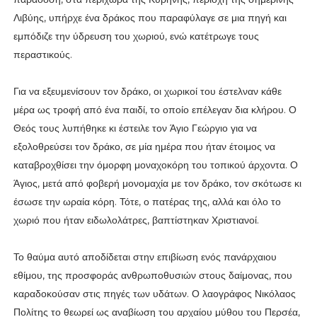
Λιβύης, υπήρχε ένα δράκος που παραφύλαγε σε μια πηγή και
εμπόδιζε την ύδρευση του χωριού, ενώ κατέτρωγε τους
περαστικούς.
Για να εξευμενίσουν τον δράκο, οι χωρικοί του έστελναν κάθε
μέρα ως τροφή από ένα παιδί, το οποίο επέλεγαν δια κλήρου. Ο
Θεός τους λυπήθηκε κι έστειλε τον Άγιο Γεώργιο για να
εξολοθρεύσει τον δράκο, σε μία ημέρα που ήταν έτοιμος να
καταβροχθίσει την όμορφη μοναχοκόρη του τοπικού άρχοντα. Ο
Άγιος, μετά από φοβερή μονομαχία με τον δράκο, τον σκότωσε κι
έσωσε την ωραία κόρη. Τότε, ο πατέρας της, αλλά και όλο το
χωριό που ήταν ειδωλολάτρες, βαπτίστηκαν Χριστιανοί.
Το θαύμα αυτό αποδίδεται στην επιβίωση ενός πανάρχαιου
εθίμου, της προσφοράς ανθρωποθυσιών στους δαίμονας, που
καραδοκούσαν στις πηγές των υδάτων. Ο λαογράφος Νικόλαος
Πολίτης το θεωρεί ως αναβίωση του αρχαίου μύθου του Περσέα,