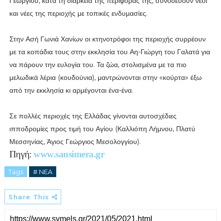
Γεωργίου, κατά τη διάρκεια της περιφοράς της, συνοδεύουν νέοι
και νέες της περιοχής με τοπικές ενδυμασίες.
Στην Ασή Γωνιά Χανίων οι κτηνοτρόφοι της περιοχής συρρέουν
με τα κοπάδια τους στην εκκλησία του Αη-Γιώργη του Γαλατά για
να πάρουν την ευλογία του. Τα ζώα, στολισμένα με τα πιο
μελωδικά λέρια (κουδούνια), μαντρώνονται στην «κούρτα» έξω
από την εκκλησία κι αρμέγονται ένα-ένα.
Σε πολλές περιοχές της Ελλάδας γίνονται αυτοσχέδιες
ιπποδρομίες προς τιμή του Αγίου (Καλλιόπη Λήμνου, Πλατύ
Μεσσηνίας, Άγιος Γεώργιος Μεσολογγίου).
Πηγή:
www.
sansimera.gr
Tags
# NEA
Share This