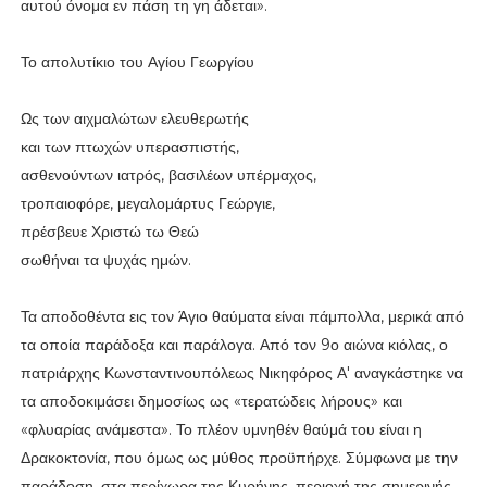
αυτού όνομα εν πάση τη γη άδεται».
Το απολυτίκιο του Αγίου Γεωργίου
Ως των αιχμαλώτων ελευθερωτής
και των πτωχών υπερασπιστής,
ασθενούντων ιατρός, βασιλέων υπέρμαχος,
τροπαιοφόρε, μεγαλομάρτυς Γεώργιε,
πρέσβευε Χριστώ τω Θεώ
σωθήναι τα ψυχάς ημών.
Τα αποδοθέντα εις τον Άγιο θαύματα είναι πάμπολλα, μερικά από
τα οποία παράδοξα και παράλογα. Από τον 9ο αιώνα κιόλας, ο
πατριάρχης Κωνσταντινουπόλεως Νικηφόρος Α' αναγκάστηκε να
τα αποδοκιμάσει δημοσίως ως «τερατώδεις λήρους» και
«φλυαρίας ανάμεστα». Το πλέον υμνηθέν θαύμά του είναι η
Δρακοκτονία, που όμως ως μύθος προϋπήρχε. Σύμφωνα με την
παράδοση, στα περίχωρα της Κυρήνης, περιοχή της σημερινής