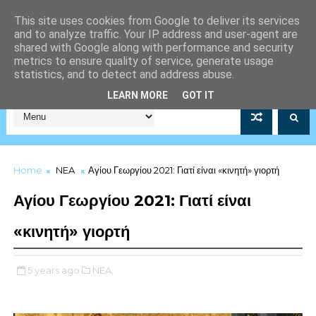
This site uses cookies from Google to deliver its services
and to analyze traffic. Your IP address and user-agent are
shared with Google along with performance and security
metrics to ensure quality of service, generate usage
statistics, and to detect and address abuse.
Σύλλογος Μέριμνας Λιμενικού Σώματος Αρ.Μητρώου 5253/19
LEARN MORE
GOT IT
Home
NEA
Αγίου Γεωργίου 2021: Γιατί είναι «κινητή» γιορτή
Αγίου Γεωργίου 2021: Γιατί είναι
«κινητή» γιορτή
5 years ago
NEA,