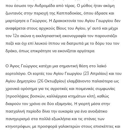
που έσωσε την Ανδρομέδα από τέρας. Ο μύθος ήταν ακόμη
ζωντανός στην περιοχή της Καππαδοκίας, όπου έδρασε και
μαρτύρησε ο Γεώργιος. Η Δρακοκτονία του Αγίου Γεωργίου δεν
αναφέρεται στους αρχικούς Βίους του Αγίου, γι' αυτό και μέχρι
τον 12ο αιώνα η εκκλησιαστική εικονογραφία τον παρουσιάζει
πεζό και όχι επί λευκού ίππου να διατρυπά με το δόρυ του τον
δράκο, όπως επικράτησε να εικονίζεται αργότερα.
Ο Άγιος Γεώργιος κατέχει μια σημαντική θέση στο λαϊκό
εορτολόγιο. Οι εορτές του Αγίου Γεωργίου (23 Απριλίου) και του
Αγίου Δημητρίου (26 Οκτωβρίου) ελαμβάνοντο παλαιότερα ως
χρονικά ορόσημα για τις αγροτικές και ποιμενικές συμφωνίες
(προσλήψεις βοσκών, καλλιέργεια κτημάτων κλπ), καθώς
διαιρούν τον χρόνο σε δύο εξαμηνίες. Η γιορτή μέσα στην
πασχαλινή περίοδο δίνει την ευκαιρία για ένα ανοιξιάτικο
πανηγυρισμό στα πολλά εξωκλήσια και τις στάνες των
κτηνοτρόφων, με προσφορά γαλακτερών στους επισκέπτες και