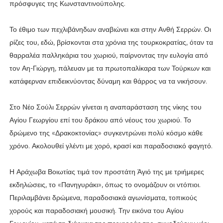
πρόσφυγες της Κωνσταντινούπολης.
Το έθιμο των πεχλιβάνηδων αναβιώνει και στην Ανθή Σερρών. Οι
ρίζες του, εδώ, βρίσκονται στα χρόνια της τουρκοκρατίας, όταν τα
θαρραλέα παλληκάρια του χωριού, παίρνοντας την ευλογία από
τον Αη-Γιώργη, πάλευαν με τα πρωτοπαλίκαρα των Τούρκων και
κατάφερναν επιδεικνύοντας δύναμη και θάρρος να τα νικήσουν.
Στο Νέο Σούλι Σερρών γίνεται η αναπαράσταση της νίκης του
Αγίου Γεωργίου επί του δράκου από νέους του χωριού. Το
δρώμενο της «Δρακοκτονίας» συγκεντρώνει πολύ κόσμο κάθε
χρόνο. Ακολουθεί γλέντι με χορό, κρασί και παραδοσιακό φαγητό.
Η Αράχωβα Βοιωτίας τιμά τον προστάτη Άγιό της με τριήμερες
εκδηλώσεις, το «Πανηγυράκι», όπως το ονομάζουν οι ντόπιοι.
Περιλαμβάνει δρώμενα, παραδοσιακά αγωνίσματα, τοπικούς
χορούς και παραδοσιακή μουσική. Την εικόνα του Αγίου