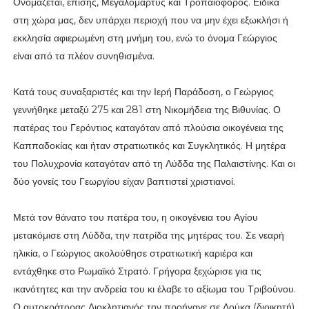
Ονομάζεται, επίσης, Μεγαλομάρτυς και Τροπαιοφόρος. Ειδικά
στη χώρα μας, δεν υπάρχει περιοχή που να μην έχει εξωκλήσι ή
εκκλησία αφιερωμένη στη μνήμη του, ενώ το όνομα Γεώργιος
είναι από τα πλέον συνηθισμένα.
Κατά τους συναξαριστές και την Ιερή Παράδοση, ο Γεώργιος
γεννήθηκε μεταξύ 275 και 281 στη Νικομήδεια της Βιθυνίας. Ο
πατέρας του Γερόντιος καταγόταν από πλούσια οικογένεια της
Καππαδοκίας και ήταν στρατιωτικός και Συγκλητικός. Η μητέρα
του Πολυχρονία καταγόταν από τη Λύδδα της Παλαιστίνης. Και οι
δύο γονείς του Γεωργίου είχαν βαπτιστεί χριστιανοί.
Μετά τον θάνατο του πατέρα του, η οικογένεια του Αγίου
μετακόμισε στη Λύδδα, την πατρίδα της μητέρας του. Σε νεαρή
ηλικία, ο Γεώργιος ακολούθησε στρατιωτική καριέρα και
εντάχθηκε στο Ρωμαϊκό Στρατό. Γρήγορα ξεχώρισε για τις
ικανότητες και την ανδρεία του κι έλαβε το αξίωμα του Τριβούνου.
Ο αυτοκράτορας Διοκλητιανός τον προήγαγε σε Δούκα (διοικητή)