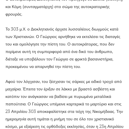
και Κόμη (συνταγματάρχη) στο σώμα της αυτοκρατορικής
φρουράς.
Το 303 μ.Χ. ο Διοκλητιανός άρχισε λυσσαλέους διωγμούς κατά
των Χριστιανών. Ο Γεώργιος αρνήθηκε να εκτελέσει τις διαταγές
του και ομολόγησε την πίστη του. Ο αυτοκράτορας, που δεν
περίμενε αυτή τη συμπεριφορά από ένα δικό του άνθρωπο,
διέταξε να υποβάλουν τον Γεώργιο σε φρικτά βασανιστήρια,
προκειμένου να απαρνηθεί την πίστη του.
Αφού τον λόγχισαν, του ξέσχισαν τις σάρκες με ειδικό τροχό από
μαχαίρια. Έπειτα τον έριξαν σε λάκκο με βραστό ασβέστη και
κατόπιν τον ανάγκασαν να βαδίσει με πυρωμένα μεταλλικά
παπούτσια. Ο Γεώργιος υπέμεινε καρτερικά το μαρτύριο και στις
23 Απριλίου 303 αποκεφαλίστηκε στα τείχη της Νικομήδειας. Την
ημερομηνία αυτή τιμάται η μνήμη του σε όλο τον χριστιανικό
κόσμο, με εξαίρεση τις ορθόδοξες εκκλησίες, όταν η 23η Απριλίου