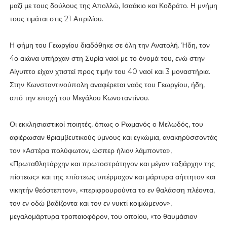
μαζί με τους δούλους της Απολλώ, Ισαάκιο και Κοδράτο. Η μνήμη
τους τιμάται στις 21 Απριλίου.
Η φήμη του Γεωργίου διαδόθηκε σε όλη την Ανατολή. Ήδη, τον
4ο αιώνα υπήρχαν στη Συρία ναοί με το όνομά του, ενώ στην
Αίγυπτο είχαν χτιστεί προς τιμήν του 40 ναοί και 3 μοναστήρια.
Στην Κωνσταντινούπολη αναφέρεται ναός του Γεωργίου, ήδη,
από την εποχή του Μεγάλου Κωνσταντίνου.
Οι εκκλησιαστικοί ποιητές, όπως ο Ρωμανός ο Μελωδός, του
αφιέρωσαν θριαμβευτικούς ύμνους και εγκώμια, ανακηρύσσοντάς
τον «Αστέρα πολύφωτον, ώσπερ ήλιον λάμποντα»,
«Πρωταθλητάρχην και πρωτοστράτηγον και μέγαν ταξιάρχην της
πίστεως» και της «πίστεως υπέρμαχον και μάρτυρα αήττητον και
νικητήν θεόστεπτον», «περιφρουρούντα το εν θαλάσση πλέοντα,
τον εν οδώ βαδίζοντα και τον εν νυκτί κοιμώμενον»,
μεγαλομάρτυρα τροπαιοφόρον, του οποίου, «το θαυμάσιον