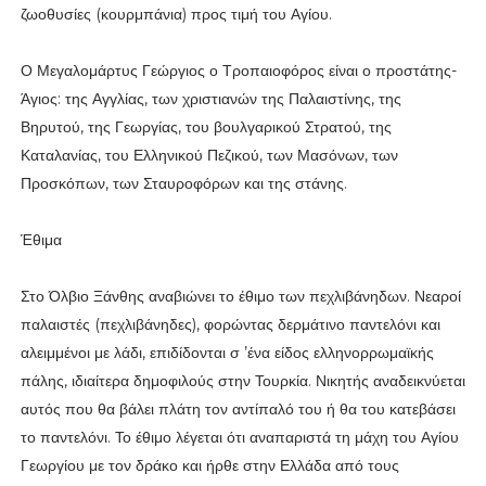
ζωοθυσίες (κουρμπάνια) προς τιμή του Αγίου.
Ο Μεγαλομάρτυς Γεώργιος ο Τροπαιοφόρος είναι ο προστάτης-
Άγιος: της Αγγλίας, των χριστιανών της Παλαιστίνης, της
Βηρυτού, της Γεωργίας, του βουλγαρικού Στρατού, της
Καταλανίας, του Ελληνικού Πεζικού, των Μασόνων, των
Προσκόπων, των Σταυροφόρων και της στάνης.
Έθιμα
Στο Όλβιο Ξάνθης αναβιώνει το έθιμο των πεχλιβάνηδων. Νεαροί
παλαιστές (πεχλιβάνηδες), φορώντας δερμάτινο παντελόνι και
αλειμμένοι με λάδι, επιδίδονται σ ’ένα είδος ελληνορρωμαϊκής
πάλης, ιδιαίτερα δημοφιλούς στην Τουρκία. Νικητής αναδεικνύεται
αυτός που θα βάλει πλάτη τον αντίπαλό του ή θα του κατεβάσει
το παντελόνι. Το έθιμο λέγεται ότι αναπαριστά τη μάχη του Αγίου
Γεωργίου με τον δράκο και ήρθε στην Ελλάδα από τους