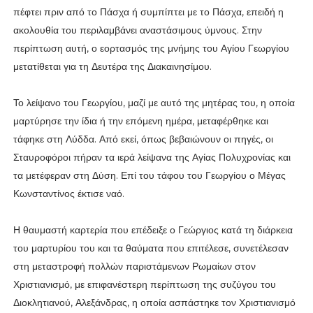
πέφτει πριν από το Πάσχα ή συμπίπτει με το Πάσχα, επειδή η
ακολουθία του περιλαμβάνει αναστάσιμους ύμνους. Στην
περίπτωση αυτή, ο εορτασμός της μνήμης του Αγίου Γεωργίου
μετατίθεται για τη Δευτέρα της Διακαινησίμου.
Το λείψανο του Γεωργίου, μαζί με αυτό της μητέρας του, η οποία
μαρτύρησε την ίδια ή την επόμενη ημέρα, μεταφέρθηκε και
τάφηκε στη Λύδδα. Από εκεί, όπως βεβαιώνουν οι πηγές, οι
Σταυροφόροι πήραν τα ιερά λείψανα της Αγίας Πολυχρονίας και
τα μετέφεραν στη Δύση. Επί του τάφου του Γεωργίου ο Μέγας
Κωνσταντίνος έκτισε ναό.
Η θαυμαστή καρτερία που επέδειξε ο Γεώργιος κατά τη διάρκεια
του μαρτυρίου του και τα θαύματα που επιτέλεσε, συνετέλεσαν
στη μεταστροφή πολλών παριστάμενων Ρωμαίων στον
Χριστιανισμό, με επιφανέστερη περίπτωση της συζύγου του
Διοκλητιανού, Αλεξάνδρας, η οποία ασπάστηκε τον Χριστιανισμό