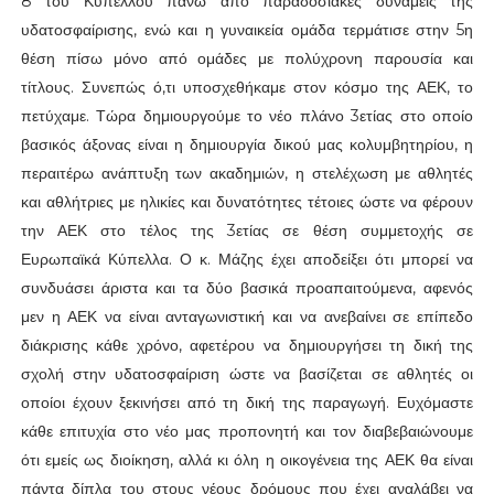
8 του Κυπέλλου πάνω από παραδοσιακές δυνάμεις της
υδατοσφαίρισης, ενώ και η γυναικεία ομάδα τερμάτισε στην 5η
θέση πίσω μόνο από ομάδες με πολύχρονη παρουσία και
τίτλους. Συνεπώς ό,τι υποσχεθήκαμε στον κόσμο της ΑΕΚ, το
πετύχαμε. Τώρα δημιουργούμε το νέο πλάνο 3ετίας στο οποίο
βασικός άξονας είναι η δημιουργία δικού μας κολυμβητηρίου, η
περαιτέρω ανάπτυξη των ακαδημιών, η στελέχωση με αθλητές
και αθλήτριες με ηλικίες και δυνατότητες τέτοιες ώστε να φέρουν
την ΑΕΚ στο τέλος της 3ετίας σε θέση συμμετοχής σε
Ευρωπαϊκά Κύπελλα. Ο κ. Μάζης έχει αποδείξει ότι μπορεί να
συνδυάσει άριστα και τα δύο βασικά προαπαιτούμενα, αφενός
μεν η ΑΕΚ να είναι ανταγωνιστική και να ανεβαίνει σε επίπεδο
διάκρισης κάθε χρόνο, αφετέρου να δημιουργήσει τη δική της
σχολή στην υδατοσφαίριση ώστε να βασίζεται σε αθλητές οι
οποίοι έχουν ξεκινήσει από τη δική της παραγωγή. Ευχόμαστε
κάθε επιτυχία στο νέο μας προπονητή και τον διαβεβαιώνουμε
ότι εμείς ως διοίκηση, αλλά κι όλη η οικογένεια της ΑΕΚ θα είναι
πάντα δίπλα του στους νέους δρόμους που έχει αναλάβει να