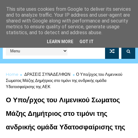
This site uses cookies from Google to deliver its services
and to analyze traffic. Your IP address and user-agent are
shared with Google along with performance and security
metrics to ensure quality of service, generate usage
statistics, and to detect and address abuse.
Σύλλογος Μέριμνας Λιμενικού Σώματος Αρ.Μητρώου 5253/19
LEARN MORE
GOT IT
Home
ΔΡΑΣΕΙΣ ΣΥΝΑΔΕΛΦΩΝ
Ο Υπο/ρχος του Λιμενικού
Σωματος Μάζης Δημήτριος στο τιμόνι της ανδρικής ομάδα
Υδατοσφαίρισης της ΑΕΚ
Ο Υπο/ρχος του Λιμενικού Σωματος
Μάζης Δημήτριος στο τιμόνι της
ανδρικής ομάδα Υδατοσφαίρισης της