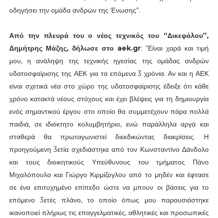
οδηγήσει την ομάδα ανδρών της Ένωσης“.
Από την πλευρά του ο νέος τεχνικός του “Δικεφάλου”,
Δημήτρης Μάζης, δήλωσε στο aek.gr
: “Είναι χαρά και τιμή
μου, η ανάληψη της τεχνικής ηγεσίας της ομάδας ανδρών
υδατοσφαίρισης της ΑΕΚ για τα επόμενα 3 χρόνια. Αν και η ΑΕΚ
είναι σχετικά νέα στο χώρο της υδατοσφαίρισης έδειξε ότι κάθε
χρόνο κατακτά νέους στόχους και έχει βλέψεις για τη δημιουργία
ενός σημαντικού έργου στο οποίο θα συμμετέχουν πάρα πολλά
παιδιά, σε ιδιόκτητο κολυμβητήριο, ενώ παράλληλα αργά και
σταθερά θα πρωταγωνιστεί διεκδικώντας διακρίσεις. Η
προηγούμενη 3ετία σχεδιάστηκε από τον Κωνσταντίνο Δάνδολο
και τους διοικητικούς Υπεύθυνους του τμήματος Πάνο
Μιχαλόπουλο και Γιώργο Κιρμίζογλου από το μηδέν και έφτασε
σε ένα επιτυχημένο επίπεδο ώστε να μπουν οι βάσεις για το
επόμενο 3ετές πλάνο, το οποίο όπως μου παρουσιάστηκε
ικανοποιεί πλήρως τις επαγγελματικές, αθλητικές και προσωπικές