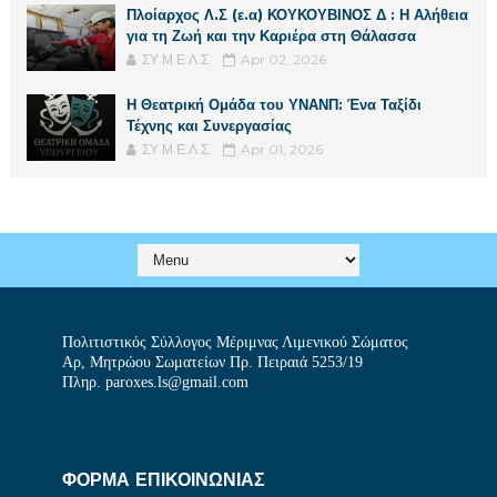
Πλοίαρχος Λ.Σ (ε.α) ΚΟΥΚΟΥΒΙΝΟΣ Δ : Η Αλήθεια
για τη Ζωή και την Καριέρα στη Θάλασσα
ΣΥ.Μ.Ε.Λ.Σ.
Apr 02, 2026
Η Θεατρική Ομάδα του ΥΝΑΝΠ: Ένα Ταξίδι
Τέχνης και Συνεργασίας
ΣΥ.Μ.Ε.Λ.Σ.
Apr 01, 2026
Πολιτιστικός Σύλλογος Μέριμνας Λιμενικού Σώματος
Αρ, Μητρώου Σωματείων Πρ. Πειραιά 5253/19
Πληρ. paroxes.ls@gmail.com
ΦΟΡΜΑ ΕΠΙΚΟΙΝΩΝΙΑΣ