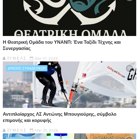
Η Θεατρική Ομάδα του ΥΝΑΝΠ: Ένα Ταξίδι Τέχνης και
Συνεργασίας
ΣΥ.Μ.Ε.Λ.Σ.
Apr 01, 2026
ΔΡΑΣΕΙΣ ΣΥΝΑΔΕΛΦΩΝ
Αντιπλοίαρχος ΛΣ Αντώνης Μπουγιούρης, σύμβολο
επιμονής και κορυφής
ΣΥ.Μ.Ε.Λ.Σ.
Mar 25, 2026