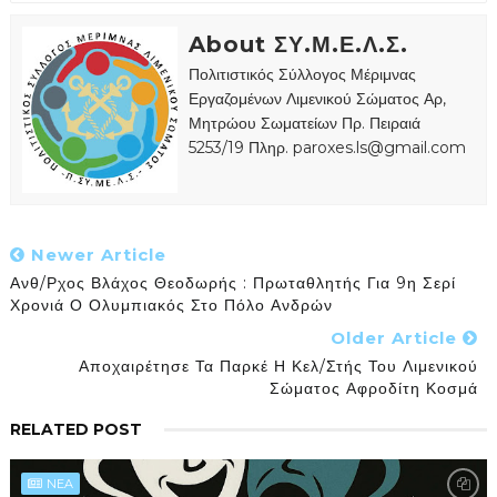
About ΣΥ.Μ.Ε.Λ.Σ.
Πολιτιστικός Σύλλογος Μέριμνας
Εργαζομένων Λιμενικού Σώματος Αρ,
Μητρώου Σωματείων Πρ. Πειραιά
5253/19 Πληρ. paroxes.ls@gmail.com
Newer Article
Ανθ/ρχος Βλάχος Θεοδωρής : Πρωταθλητής Για 9η Σερί
Χρονιά Ο Ολυμπιακός Στο Πόλο Ανδρών
Older Article
Αποχαιρέτησε Τα Παρκέ Η Κελ/στής Του Λιμενικού
Σώματος Αφροδίτη Κοσμά
RELATED POST
NEA