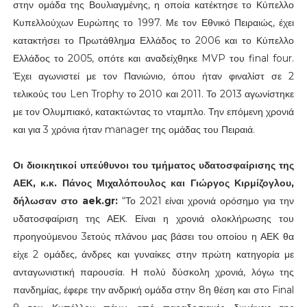
στην ομάδα της Βουλιαγμένης, η οποία κατέκτησε το Κύπελλο
Κυπελλούχων Ευρώπης το 1997. Με τον Εθνικό Πειραιώς, έχει
κατακτήσει το Πρωτάθλημα Ελλάδος το 2006 και το Κύπελλο
Ελλάδος το 2005, οπότε και αναδείχθηκε MVP του final four.
Έχει αγωνιστεί με τον Πανιώνιο, όπου ήταν φιναλίστ σε 2
τελικούς του Len Trophy το 2010 και 2011. Το 2013 αγωνίστηκε
με τον Ολυμπιακό, κατακτώντας το νταμπλο. Την επόμενη χρονιά
και για 3 χρόνια ήταν manager της ομάδας του Πειραιά.
Οι διοικητικοί υπεύθυνοι του τμήματος υδατοσφαίρισης της
ΑΕΚ, κ.κ. Πάνος Μιχαλόπουλος και Γιώργος Κιρμίζογλου,
δήλωσαν στο aek.gr:
“Το 2021 είναι χρονιά ορόσημο για την
υδατοσφαίριση της ΑΕΚ. Είναι η χρονιά ολοκλήρωσης του
προηγούμενου 3ετούς πλάνου μας βάσει του οποίου η ΑΕΚ θα
είχε 2 ομάδες, άνδρες και γυναίκες στην πρώτη κατηγορία με
ανταγωνιστική παρουσία. Η πολύ δύσκολη χρονιά, λόγω της
πανδημίας, έφερε την ανδρική ομάδα στην 8η θέση και στο Final