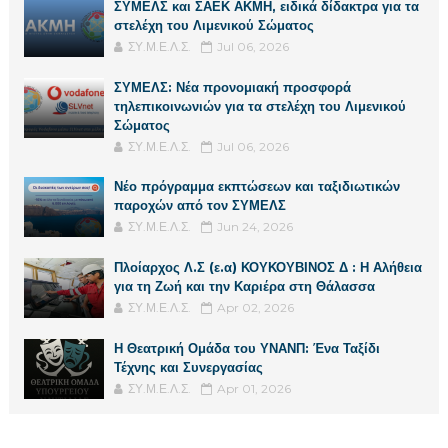
ΣΥΜΕΛΣ και ΣΑΕΚ ΑΚΜΗ, ειδικά δίδακτρα για τα
στελέχη του Λιμενικού Σώματος
ΣΥ.Μ.Ε.Λ.Σ.
Jul 06, 2026
ΣΥΜΕΛΣ: Νέα προνομιακή προσφορά
τηλεπικοινωνιών για τα στελέχη του Λιμενικού
Σώματος
ΣΥ.Μ.Ε.Λ.Σ.
Jul 06, 2026
Νέο πρόγραμμα εκπτώσεων και ταξιδιωτικών
παροχών από τον ΣΥΜΕΛΣ
ΣΥ.Μ.Ε.Λ.Σ.
Jun 24, 2026
Πλοίαρχος Λ.Σ (ε.α) ΚΟΥΚΟΥΒΙΝΟΣ Δ : Η Αλήθεια
για τη Ζωή και την Καριέρα στη Θάλασσα
ΣΥ.Μ.Ε.Λ.Σ.
Apr 02, 2026
Η Θεατρική Ομάδα του ΥΝΑΝΠ: Ένα Ταξίδι
Τέχνης και Συνεργασίας
ΣΥ.Μ.Ε.Λ.Σ.
Apr 01, 2026