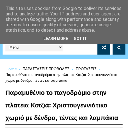
This site uses cookies from Google to deliver its services
and to analyze traffic. Your IP address and user-agent are
shared with Google along with performance and security
metrics to ensure quality of service, generate usage
statistics, and to detect and address abuse.
Σύλλογος Μέριμνας Λιμενικού Σώματος Αρ.Μητρώου 5253/19
LEARN MORE
GOT IT
Home
ΠΑΡΑΣΤΑΣΕΙΣ ΠΡΟΒΟΛΕΣ
ΠΡΟΤΑΣΕΙΣ
Παραμυθένιο το παγοδρόμιο στην πλατεία Κοτζιά: Χριστουγεννιάτικο
χωριό με δένδρα, τέντες και λαμπάκια
Παραμυθένιο το παγοδρόμιο στην
πλατεία Κοτζιά: Χριστουγεννιάτικο
χωριό με δένδρα, τέντες και λαμπάκια