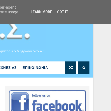
user-agent
erate usage
LEARN MORE
GOT IT
ώματος Αρ.Μητρώου 5253/19
ΕΧΝΕΣ ΛΣ
ΕΠΙΚΟΙΝΩΝΙΑ