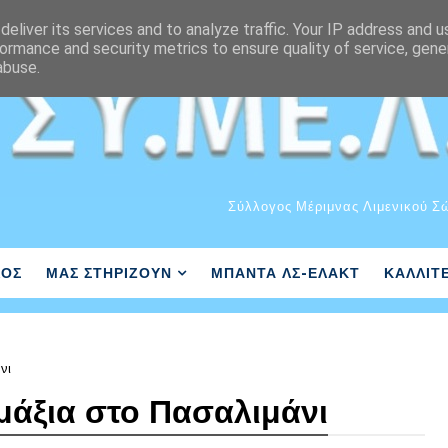
eliver its services and to analyze traffic. Your IP address and 
ormance and security metrics to ensure quality of service, gen
abuse.
Σύλλογος Μέριμνας Λιμενικού Σ
ΛΟΣ
ΜΑΣ ΣΤΗΡΙΖΟΥΝ
ΜΠΑΝΤΑ ΛΣ-ΕΛΑΚΤ
ΚΑΛΛΙΤ
νι
αμάξια στο Πασαλιμάνι