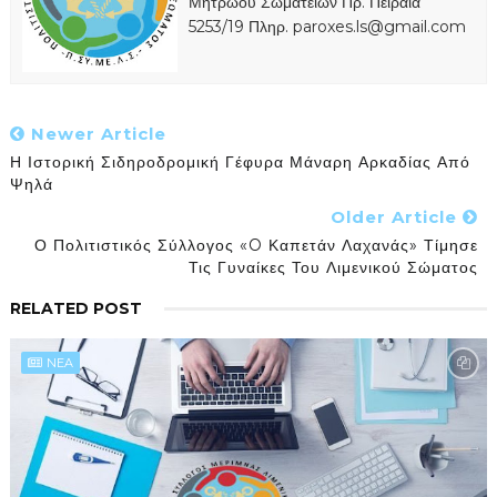
Μητρώου Σωματείων Πρ. Πειραιά
5253/19 Πληρ. paroxes.ls@gmail.com
Newer Article
Η Ιστορική Σιδηροδρομική Γέφυρα Μάναρη Αρκαδίας Από
Ψηλά
Older Article
Ο Πολιτιστικός Σύλλογος «O Καπετάν Λαχανάς» Τίμησε
Τις Γυναίκες Του Λιμενικού Σώματος
RELATED POST
NEA