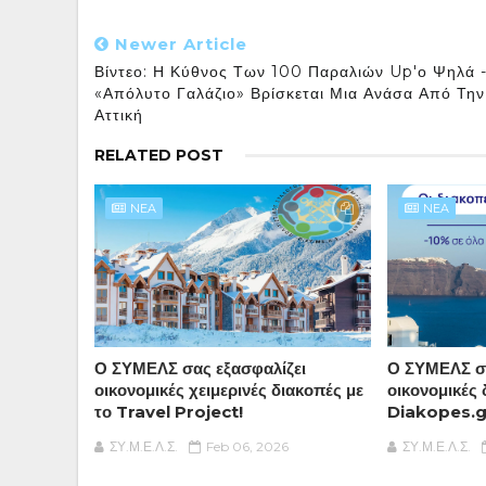
Newer Article
Βίντεο: Η Κύθνος Των 100 Παραλιών Up'ο Ψηλά 
«απόλυτο Γαλάζιο» Βρίσκεται Μια Ανάσα Από Την
Αττική
RELATED POST
NEA
NEA
Ο ΣΥΜΕΛΣ σας εξασφαλίζει
Ο ΣΥΜΕΛΣ σα
οικονομικές χειμερινές διακοπές με
οικονομικές 
το Travel Project!
Diakopes.g
ΣΥ.Μ.Ε.Λ.Σ.
Feb 06, 2026
ΣΥ.Μ.Ε.Λ.Σ.