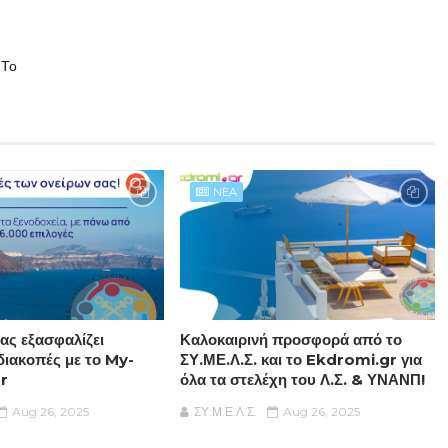
-Το
NEA
ς εξασφαλίζει
Καλοκαιρινή προσφορά από το
διακοπές με το My-
ΣΥ.ΜΕ.Λ.Σ. και το Ekdromi.gr για
r
όλα τα στελέχη του Λ.Σ. & ΥΝΑΝΠ!
Aug 26, 2025
ΣΥ.Μ.Ε.Λ.Σ.
Aug 26, 2025