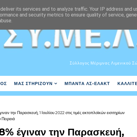
eliver its services and to analyze traffic. Your IP address and 
ormance and security metrics to ensure quality of service, gen
abuse.
Σύλλογος Μέριμνας Λιμενικού Σ
ΛΟΣ
ΜΑΣ ΣΤΗΡΙΖΟΥΝ
ΜΠΑΝΤΑ ΛΣ-ΕΛΑΚΤ
ΚΑΛΛΙΤ
ναν την Παρασκευή, 1 Ιουλίου 2022 στις τιμές ακτοπλοϊκών εισιτηρίων
 Πειραιά
8% έγιναν την Παρασκευή,