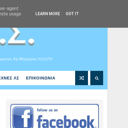
user-agent
erate usage
LEARN MORE
GOT IT
ώματος Αρ.Μητρώου 5253/19
ΕΧΝΕΣ ΛΣ
ΕΠΙΚΟΙΝΩΝΙΑ