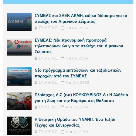
ΣΥΜΕΛΣ και ΣΑΕΚ ΑΚΜΗ, ειδικά δίδακτρα για τα
στελέχη του Λιμενικού Σώματος
ΣΥ.Μ.Ε.Λ.Σ.
Jul 06, 2026
ΣΥΜΕΛΣ: Νέα προνομιακή προσφορά
τηλεπικοινωνιών για τα στελέχη του Λιμενικού
Σώματος
ΣΥ.Μ.Ε.Λ.Σ.
Jul 06, 2026
Νέο πρόγραμμα εκπτώσεων και ταξιδιωτικών
παροχών από τον ΣΥΜΕΛΣ
ΣΥ.Μ.Ε.Λ.Σ.
Jun 24, 2026
Πλοίαρχος Λ.Σ (ε.α) ΚΟΥΚΟΥΒΙΝΟΣ Δ : Η Αλήθεια
για τη Ζωή και την Καριέρα στη Θάλασσα
ΣΥ.Μ.Ε.Λ.Σ.
Apr 02, 2026
Η Θεατρική Ομάδα του ΥΝΑΝΠ: Ένα Ταξίδι
Τέχνης και Συνεργασίας
ΣΥ.Μ.Ε.Λ.Σ.
Apr 01, 2026