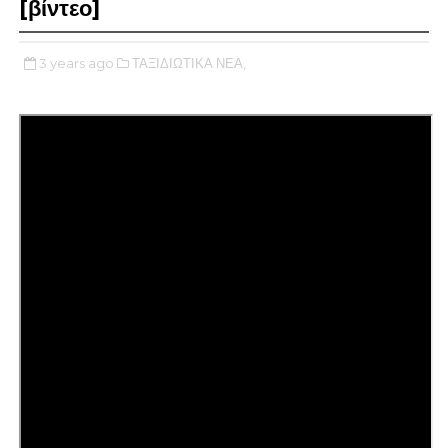
[βίντεο]
3 years ago
ΤΑΞΙΔΙΩΤΙΚΑ ΝΕΑ,