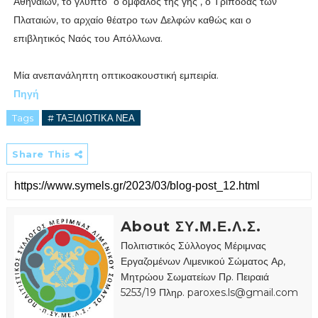
Αθηναίων, το γλυπτό "ο ομφαλός της γης", ο Τρίποδας των
Πλαταιών, το αρχαίο θέατρο των Δελφών καθώς και ο
επιβλητικός Ναός του Απόλλωνα.
Μία ανεπανάληπτη οπτικοακουστική εμπειρία.
Πηγή
Tags
# ΤΑΞΙΔΙΩΤΙΚΑ ΝΕΑ
Share This
About ΣΥ.Μ.Ε.Λ.Σ.
Πολιτιστικός Σύλλογος Μέριμνας
Εργαζομένων Λιμενικού Σώματος Αρ,
Μητρώου Σωματείων Πρ. Πειραιά
5253/19 Πληρ. paroxes.ls@gmail.com