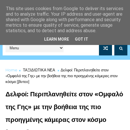
This site uses cookies from Google to deliver its services
and to analyze traffic. Your IP address and user-agent are
shared with Google along with performance and security
metrics to ensure quality of service, generate usage
statistics, and to detect and address abuse.
Σύλλογος Μέριμνας Λιμενικού Σώματος Αρ.Μητρώου 5253/19
LEARN MORE
GOT IT
Home
ΤΑΞΙΔΙΩΤΙΚΑ ΝΕΑ
Δελφοί: Περιπλανηθείτε στον
«Ομφαλό της Γης» με την βοήθεια της πιο προηγμένης κάμερας στον
κόσμο [βίντεο]
Δελφοί: Περιπλανηθείτε στον «Ομφαλό
της Γης» με την βοήθεια της πιο
προηγμένης κάμερας στον κόσμο