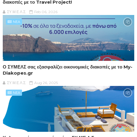
διακοπές με το Travel Project!
ΣΥ.Μ.Ε.Λ.Σ.
Feb 06, 2026
NEA
Ο ΣΥΜΕΛΣ σας εξασφαλίζει οικονομικές διακοπές με το My-
Diakopes.gr
ΣΥ.Μ.Ε.Λ.Σ.
Aug 26, 2025
NEA