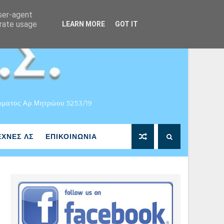
user-agent
erate usage
LEARN MORE
GOT IT
ώματος Αρ.Μητρώου 5253/19
ΕΧΝΕΣ ΛΣ
ΕΠΙΚΟΙΝΩΝΙΑ