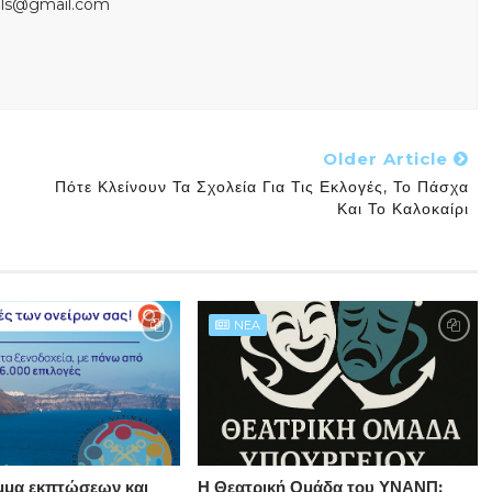
s.ls@gmail.com
Older Article
Πότε Κλείνουν Τα Σχολεία Για Τις Εκλογές, Το Πάσχα
Και Το Καλοκαίρι
NEA
μμα εκπτώσεων και
Η Θεατρική Ομάδα του ΥΝΑΝΠ: