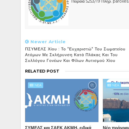
Πειραιά 5253/19 Πληρ. paroxe
Newer Article
ΠΣΥΜΕΛΣ Χίου : Το "ευχαριστώ" Του Σωματείου
Ατόμων Με Σκλήρυνση Κατά Πλάκας Και Του
Συλλόγου Γονέων Και Φίλων Αυτισμού Χίου
RELATED POST
NEA
NEA
ΣΥΜΕΛΣ και ΣΑΕΚ ΑΚΜΗ, ειδικά
Νέο πρόγρα