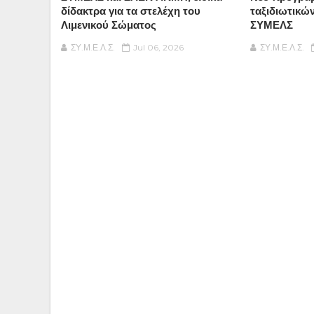
δίδακτρα για τα στελέχη του
ταξιδιωτικώ
Λιμενικού Σώματος
ΣΥΜΕΛΣ
ΣΥ.Μ.Ε.Λ.Σ.
Jul 06, 2026
ΣΥ.Μ.Ε.Λ.Σ.