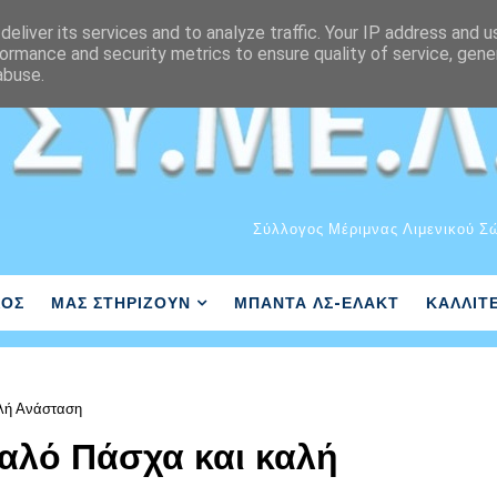
eliver its services and to analyze traffic. Your IP address and 
ormance and security metrics to ensure quality of service, gen
abuse.
Σύλλογος Μέριμνας Λιμενικού Σ
ΛΟΣ
ΜΑΣ ΣΤΗΡΙΖΟΥΝ
ΜΠΑΝΤΑ ΛΣ-ΕΛΑΚΤ
ΚΑΛΛΙΤ
αλή Ανάσταση
καλό Πάσχα και καλή