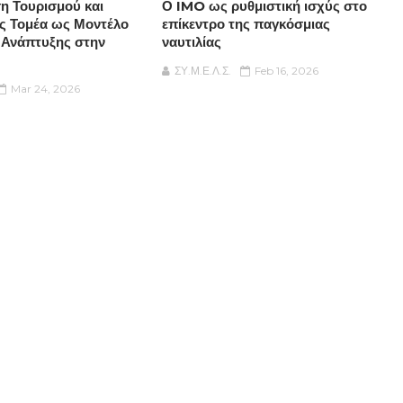
η Τουρισμού και
Ο IMO ως ρυθμιστική ισχύς στο
ς Τομέα ως Μοντέλο
επίκεντρο της παγκόσμιας
 Ανάπτυξης στην
ναυτιλίας
ΣΥ.Μ.Ε.Λ.Σ.
Feb 16, 2026
Mar 24, 2026