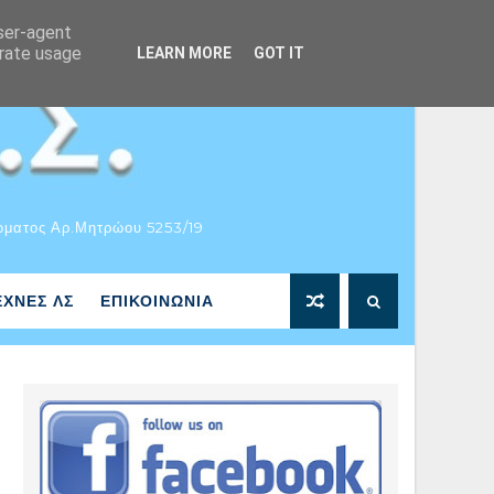
user-agent
erate usage
LEARN MORE
GOT IT
ώματος Αρ.Μητρώου 5253/19
ΕΧΝΕΣ ΛΣ
ΕΠΙΚΟΙΝΩΝΙΑ