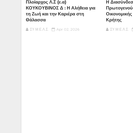
Πλοίαρχος Λ.Σ (ε.α)
Η Διασύνδεσ
ΚΟΥΚΟΥΒΙΝΟΣ Δ : Η Αλήθεια για
Πρωτογενού
τη Ζωή και την Καριέρα στη
Οικονομικής
Θάλασσα
Κρήτης
ΣΥ.Μ.Ε.Λ.Σ.
Apr 02, 2026
ΣΥ.Μ.Ε.Λ.Σ.