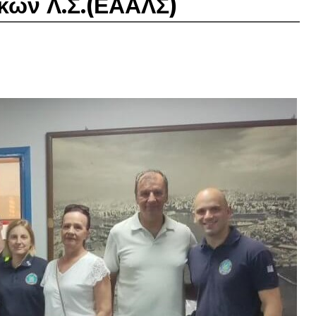
κών Λ.Σ.(ΕΑΑΛΣ)