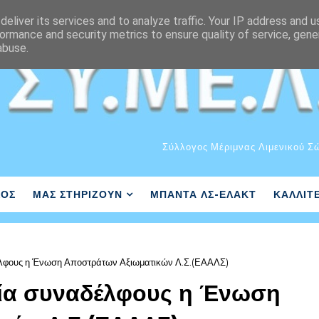
eliver its services and to analyze traffic. Your IP address and 
ormance and security metrics to ensure quality of service, gen
abuse.
Σύλλογος Μέριμνας Λιμενικού Σ
ΛΟΣ
ΜΑΣ ΣΤΗΡΙΖΟΥΝ
ΜΠΑΝΤΑ ΛΣ-ΕΛΑΚΤ
ΚΑΛΛΙΤ
έλφους η Ένωση Αποστράτων Αξιωματικών Λ.Σ.(ΕΑΑΛΣ)
εία συναδέλφους η Ένωση