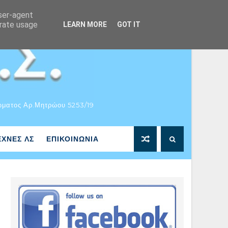
user-agent
erate usage
LEARN MORE
GOT IT
ώματος Αρ.Μητρώου 5253/19
ΕΧΝΕΣ ΛΣ
ΕΠΙΚΟΙΝΩΝΙΑ