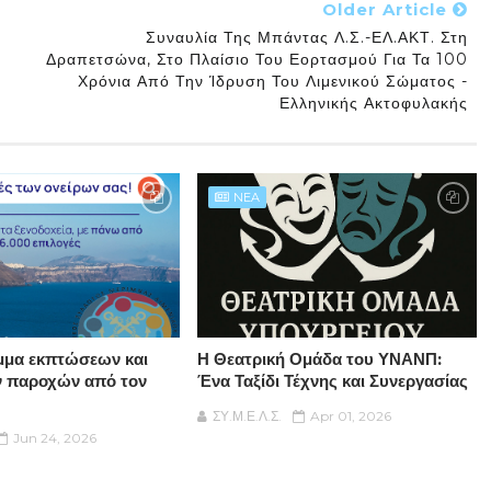
Older Article
Συναυλία Της Μπάντας Λ.Σ.-ΕΛ.ΑΚΤ. Στη
Δραπετσώνα, Στο Πλαίσιο Του Εορτασμού Για Τα 100
Χρόνια Από Την Ίδρυση Του Λιμενικού Σώματος -
Ελληνικής Ακτοφυλακής
NEA
μμα εκπτώσεων και
Η Θεατρική Ομάδα του ΥΝΑΝΠ:
ν παροχών από τον
Ένα Ταξίδι Τέχνης και Συνεργασίας
ΣΥ.Μ.Ε.Λ.Σ.
Apr 01, 2026
Jun 24, 2026