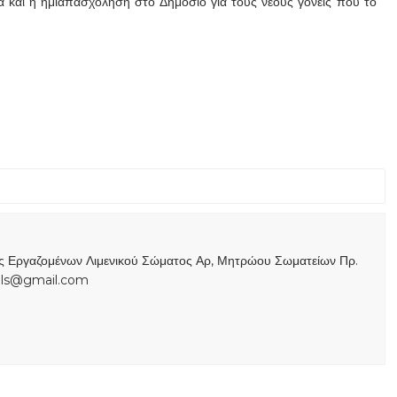
α και η ημιαπασχόληση στο Δημόσιο για τους νέους γονείς που το
ας Εργαζομένων Λιμενικού Σώματος Αρ, Μητρώου Σωματείων Πρ.
s.ls@gmail.com