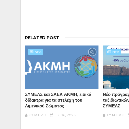
RELATED POST
NEA
NEA
ΣΥΜΕΛΣ και ΣΑΕΚ ΑΚΜΗ, ειδικά
Νέο πρόγρα
δίδακτρα για τα στελέχη του
ταξιδιωτικώ
Λιμενικού Σώματος
ΣΥΜΕΛΣ
ΣΥ.Μ.Ε.Λ.Σ.
Jul 06, 2026
ΣΥ.Μ.Ε.Λ.Σ.