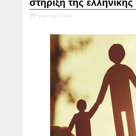
στήριξη της ελληνικής
7 years ago
NEA,