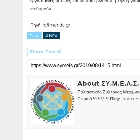
εργαζόμενες μητέρες και θα καθιερωθούν η τηλεεργασί
επιθυμούν.
Πηγή: iefimerida.gr
Tags
# NEA
Share This
About ΣΥ.Μ.Ε.Λ.Σ.
Πολιτιστικός Σύλλογος Μέριμν
Πειραιά 5253/19 Πληρ. paroxe