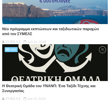
Νέο πρόγραμμα εκπτώσεων και ταξιδιωτικών παροχών
από τον ΣΥΜΕΛΣ
ΣΥ.Μ.Ε.Λ.Σ.
Jun 24, 2026
NEA
Η Θεατρική Ομάδα του ΥΝΑΝΠ: Ένα Ταξίδι Τέχνης και
Συνεργασίας
ΣΥ.Μ.Ε.Λ.Σ.
Apr 01, 2026