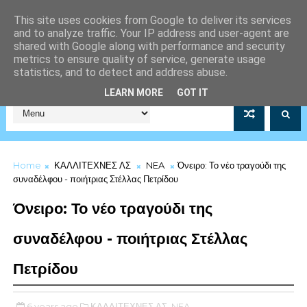
This site uses cookies from Google to deliver its services
and to analyze traffic. Your IP address and user-agent are
shared with Google along with performance and security
metrics to ensure quality of service, generate usage
statistics, and to detect and address abuse.
Σύλλογος Μέριμνας Λιμενικού Σώματος Αρ.Μητρώου 5253/19
LEARN MORE
GOT IT
Home
ΚΑΛΛΙΤΕΧΝΕΣ ΛΣ
NEA
Όνειρο: Το νέο τραγούδι της
συναδέλφου - ποιήτριας Στέλλας Πετρίδου
Όνειρο: Το νέο τραγούδι της
συναδέλφου - ποιήτριας Στέλλας
Πετρίδου
6 years ago
ΚΑΛΛΙΤΕΧΝΕΣ ΛΣ,
NEA,