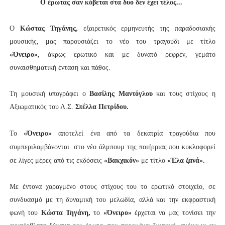
Ο έρωτας σαν κόβεται στα δυο δεν έχει τέλος...
Ο
Κώστας Τηγάνης,
εξαιρετικός ερμηνευτής της παραδοσιακής
μουσικής, μας παρουσιάζει το νέο του τραγούδι με τίτλο
«Όνειρο»,
άκρως ερωτικό και με δυνατό ρεφρέν, γεμάτο
συναισθηματική ένταση και πάθος.
Τη μουσική υπογράφει ο
Βασίλης Μαντόγλου
και τους στίχους η
Αξιωματικός του Λ.Σ.
Στέλλα Πετρίδου.
Το
«Όνειρο»
αποτελεί ένα από τα δεκατρία τραγούδια που
συμπεριλαμβάνονται
στο νέο άλμπουμ της ποιήτριας που κυκλοφορεί
σε λίγες μέρες
από τις εκδόσεις
«Βακχικόν»
με τίτλο
«Έλα ξανά».
Με έντονα χαραγμένο στους στίχους του το ερωτικό στοιχείο, σε
συνδυασμό με τη δυναμική του μελωδία, αλλά και την εκφραστική
φωνή του
Κώστα Τηγάνη,
το
«Όνειρο»
έρχεται να μας τονίσει την