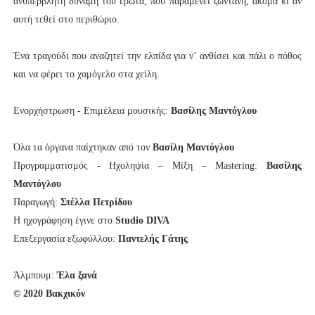
ανυπέρβλητη δύναμη του έρωτα, που παραμένει ζωντανή, ακόμα κι αν
αυτή τεθεί στο περιθώριο.
Ένα τραγούδι που αναζητεί την ελπίδα για ν’ ανθίσει και πάλι ο πόθος
και να φέρει το χαμόγελο στα χείλη.
Ενορχήστρωση - Επιμέλεια μουσικής:
Βασίλης Μαντόγλου
Όλα τα όργανα παίχτηκαν από τον
Βασίλη Μαντόγλου
Προγραμματισμός - Ηχοληψία – Μίξη – Mastering:
Βασίλης
Μαντόγλου
Παραγωγή:
Στέλλα Πετρίδου
Η ηχογράφηση έγινε στο
Studio DIVA
Επεξεργασία εξωφύλλου:
Παντελής Γάτης
Άλμπουμ:
Έλα ξανά
© 2020 Βακχικόν