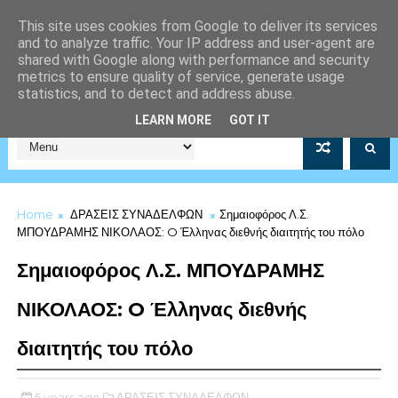
This site uses cookies from Google to deliver its services
and to analyze traffic. Your IP address and user-agent are
shared with Google along with performance and security
metrics to ensure quality of service, generate usage
statistics, and to detect and address abuse.
Σύλλογος Μέριμνας Λιμενικού Σώματος Αρ.Μητρώου 5253/19
LEARN MORE
GOT IT
Home
ΔΡΑΣΕΙΣ ΣΥΝΑΔΕΛΦΩΝ
Σημαιοφόρος Λ.Σ.
ΜΠΟΥΔΡΑΜΗΣ ΝΙΚΟΛΑΟΣ: O Έλληνας διεθνής διαιτητής του πόλο
Σημαιοφόρος Λ.Σ. ΜΠΟΥΔΡΑΜΗΣ
ΝΙΚΟΛΑΟΣ: O Έλληνας διεθνής
διαιτητής του πόλο
5 years ago
ΔΡΑΣΕΙΣ ΣΥΝΑΔΕΛΦΩΝ,