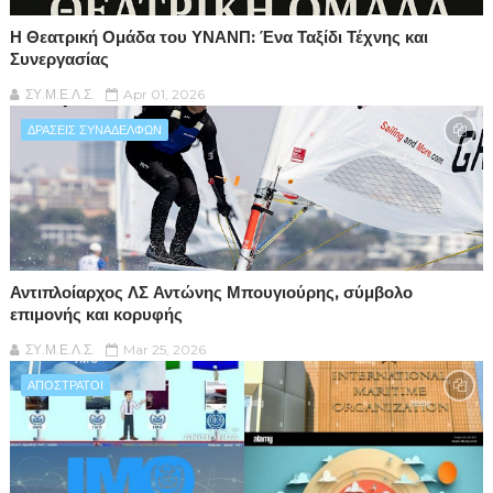
Η Θεατρική Ομάδα του ΥΝΑΝΠ: Ένα Ταξίδι Τέχνης και
Συνεργασίας
ΣΥ.Μ.Ε.Λ.Σ.
Apr 01, 2026
ΔΡΑΣΕΙΣ ΣΥΝΑΔΕΛΦΩΝ
Αντιπλοίαρχος ΛΣ Αντώνης Μπουγιούρης, σύμβολο
επιμονής και κορυφής
ΣΥ.Μ.Ε.Λ.Σ.
Mar 25, 2026
ΑΠΟΣΤΡΑΤΟΙ