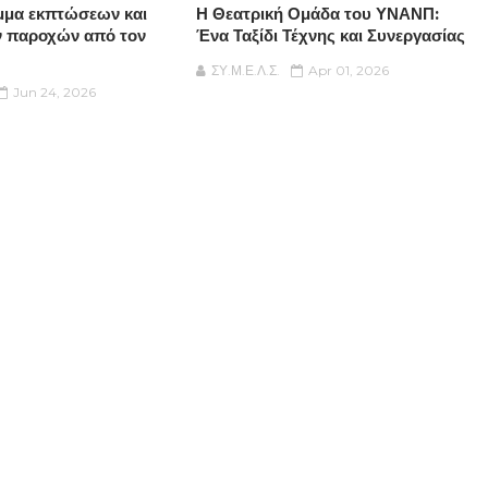
μμα εκπτώσεων και
Η Θεατρική Ομάδα του ΥΝΑΝΠ:
ν παροχών από τον
Ένα Ταξίδι Τέχνης και Συνεργασίας
ΣΥ.Μ.Ε.Λ.Σ.
Apr 01, 2026
Jun 24, 2026