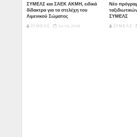
ΣΥΜΕΛΣ και ΣΑΕΚ ΑΚΜΗ, ειδικά
Νέο πρόγρα
δίδακτρα για τα στελέχη του
ταξιδιωτικώ
Λιμενικού Σώματος
ΣΥΜΕΛΣ
ΣΥ.Μ.Ε.Λ.Σ.
Jul 06, 2026
ΣΥ.Μ.Ε.Λ.Σ.