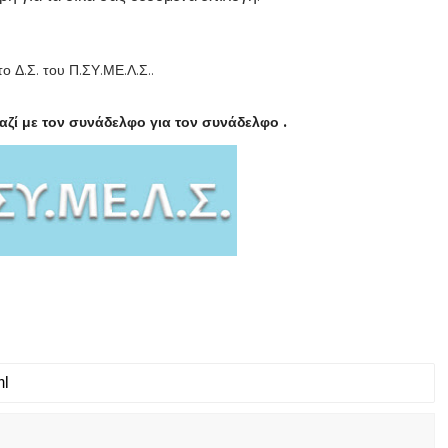
το Δ.Σ. του Π.ΣΥ.ΜΕ.Λ.Σ..
αζί με τον συνάδελφο για τον συνάδελφο .