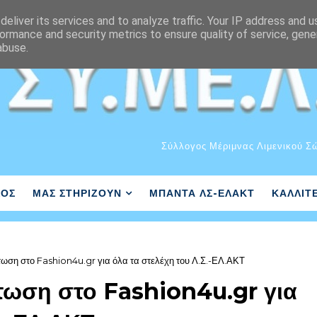
eliver its services and to analyze traffic. Your IP address and 
ormance and security metrics to ensure quality of service, gen
abuse.
Σύλλογος Μέριμνας Λιμενικού Σ
ΛΟΣ
ΜΑΣ ΣΤΗΡΙΖΟΥΝ
ΜΠΑΝΤΑ ΛΣ-ΕΛΑΚΤ
ΚΑΛΛΙΤ
ωση στο Fashion4u.gr για όλα τα στελέχη του Λ.Σ.-ΕΛ.ΑΚΤ
πτωση στο Fashion4u.gr για