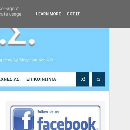
user-agent
erate usage
LEARN MORE
GOT IT
ώματος Αρ.Μητρώου 5253/19
ΕΧΝΕΣ ΛΣ
ΕΠΙΚΟΙΝΩΝΙΑ