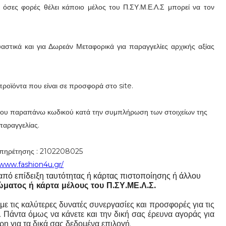
 όσες φορές θέλει κάποιο μέλος του Π.ΣΥ.Μ.Ε.Λ.Σ μπορεί να τον
υαστικά και για Δωρεάν Μεταφορικά για παραγγελίες αρχικής αξίας
προϊόντα που είναι σε προσφορά στο site.
του παραπάνω κωδικού κατά την συμπλήρωση των στοιχείων της
παραγγελίας.
πηρέτησης : 2102208025
/www.fashion4u.gr/
 από επίδειξη ταυτότητας ή κάρτας πιστοποίησης ή άλλου
ώματος ή κάρτα μέλους του Π.ΣΥ.ΜΕ.Λ.Σ.
με τις καλύτερες δυνατές συνεργασίες και προσφορές για τις
. Πάντα όμως να κάνετε και την δική σας έρευνα αγοράς για
ρη για τα δικά σας δεδομένα επιλογή.