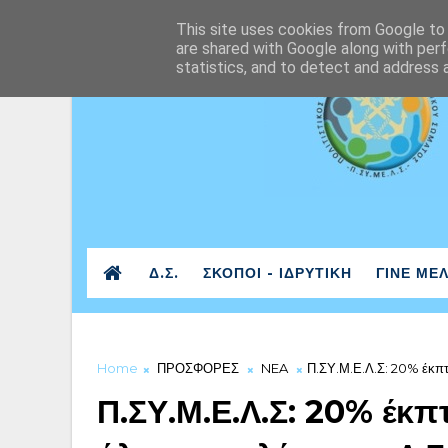
This site uses cookies from Google to d
are shared with Google along with perf
statistics, and to detect and address 
Δ.Σ.
ΣΚΟΠΟΙ - ΙΔΡΥΤΙΚΗ
ΓΙΝΕ ΜΕ
Home
ΠΡΟΣΦΟΡΕΣ
NEA
Π.ΣΥ.Μ.Ε.Λ.Σ: 20% έκπτ
Π.ΣΥ.Μ.Ε.Λ.Σ: 20% έκ