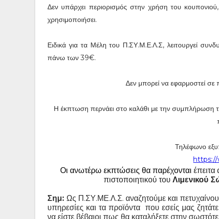
Δεν υπάρχει περιορισμός στην χρήση του κουπονιού,
χρησιμοποιήσει.
Ειδικά για τα Μέλη του Π.ΣΥ.Μ.Ε.Λ.Σ, λειτουργεί συνδ
πάνω των 39€.
Δεν μπορεί να εφαρμοστεί σε 
Η έκπτωση περνάει στο καλάθι με την συμπλήρωση 
Τηλέφωνο εξυ
https:/
Οι ανωτέρω εκπτώσεις θα παρέχονται
έπειτα
πιστοποιητικού του
Λιμενικού Σ
Σημ:
Ως Π.ΣΥ.ΜΕ.Λ.Σ. αναζητούμε και πετυχαίνου
υπηρεσίες και τα προϊόντα που εσείς μας ζητάτε
να είστε βέβαιοι πως θα καταλήξετε στην σωστότε