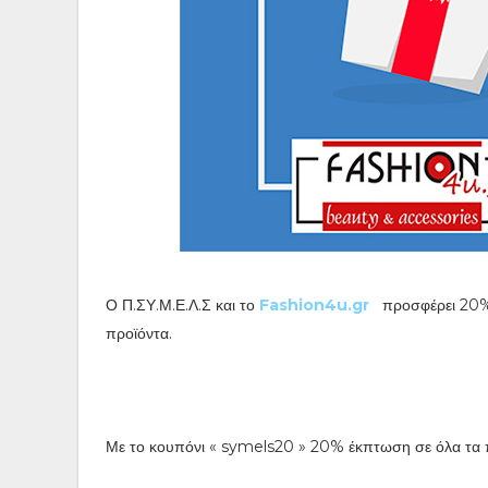
Ο
Π.ΣΥ.Μ.Ε.Λ.Σ και το
Fashion4u.gr
προσφέρει 20% 
προϊόντα.
Με το κουπόνι « symels20 » 20% έκπτωση σε όλα τα π