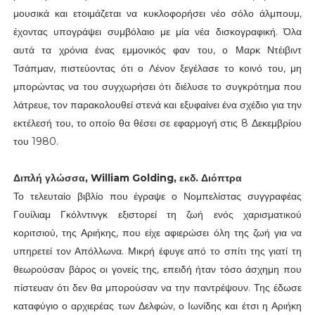
μουσικά και ετοιμάζεται να κυκλοφορήσει νέο σόλο άλμπουμ,
έχοντας υπογράψει συμβόλαιο με μία νέα δισκογραφική. Όλα
αυτά τα χρόνια ένας εμμονικός φαν του, ο Μαρκ Ντέιβιντ
Τσάπμαν, πιστεύοντας ότι ο Λένον ξεγέλασε το κοινό του, μη
μπορώντας να του συγχωρήσει ότι διέλυσε το συγκρότημα που
λάτρευε, τον παρακολουθεί στενά και εξυφαίνει ένα σχέδιο για την
εκτέλεσή του, το οποίο θα θέσει σε εφαρμογή στις 8 Δεκεμβρίου
του 1980.
Διπλή γλώσσα, William Golding, εκδ. Διόπτρα
Το τελευταίο βιβλίο που έγραψε ο Νομπελίστας συγγραφέας
Γουίλιαμ Γκόλντινγκ εξιστορεί τη ζωή ενός χαρισματικού
κοριτσιού, της Αριήκης, που είχε αφιερώσει όλη της ζωή για να
υπηρετεί τον Απόλλωνα. Μικρή έφυγε από το σπίτι της γιατί τη
θεωρούσαν βάρος οι γονείς της, επειδή ήταν τόσο άσχημη που
πίστευαν ότι δεν θα μπορούσαν να την παντρέψουν. Της έδωσε
καταφύγιο ο αρχιερέας των Δελφών, ο Ιωνίδης και έτσι η Αριήκη