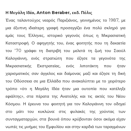
Η Μεγάλη Ιδέα, Anton Beraber, εκδ. Πόλις
Ένας ταλαντούχος νεαρός Παριζιάνος, γεννημένος το 1987, με
μια έξυπνη ιδιαίτερη γραφή προσεγγίζει ένα πολύ σκληρό για
εμάς τους Έλληνες, ιστορικό γεγονός όπως η Μικρασιατική
Καταστροφή. Ο αφηγητής του, ένας φοιτητής που τη δεκαετία
του '70 γράφει τη διατριβή του μελετά τη ζωή του Σαούλ
Καλογιάννη, ενός στρατιώτη που έζησε τα γεγονότα της
Μικρασιατικής Εκστρατείας, ενός λιποτάκτη που ήταν
χαρισματικός σαν άγγελος και δαίμονας μαζί και έζησε τη δική
του Οδύσσεια σε μια Ελλάδα που ανακαλύπτει με το χειρότερο
τρόπο «ότι η Μεγάλη Ιδέα ήταν μια ουτοπία που κατέληξε
εφιάλτης», στα πέρατα της Ανατολής και τις ακτές του Νέου
Κόσμου. Η έρευνα του φοιτητή για τον Καλογιάννη τον οδηγεί
στο μάτι του κυκλώνα: στις φυλακές της χούντας των
συνταγματαρχών, στα βουνά όπου κρύβονταν όσοι ακόμα είχαν
νωπές τις μνήμες του Εμφυλίου και στην καρδιά των ταραγμένων