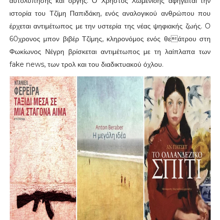
αυτολύπησης και οργής. Ο Χρήστος Χωμενίδης αφηγείται την
ιστορία του Τζίμη Παπιδάκη, ενός αναλογικού ανθρώπου που
έρχεται αντιμέτωπος με την υστερία της νέας ψηφιακής ζωής. O
60χρονος μπον βιβέρ Τζίμης, κληρονόμος ενός θεάτρου στη
Φωκίωνος Νέγρη βρίσκεται αντιμέτωπος με τη λαίπλαπα των
fake news, των τρολ και του διαδικτυακού όχλου.