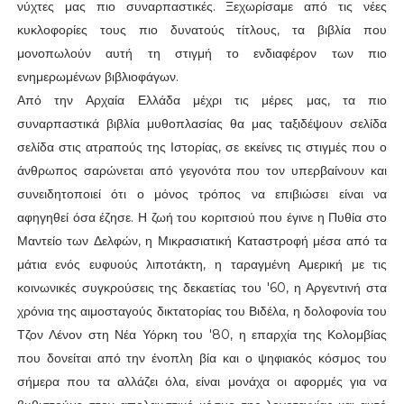
νύχτες μας πιο συναρπαστικές. Ξεχωρίσαμε από τις νέες
κυκλοφορίες τους πιο δυνατούς τίτλους, τα βιβλία που
μονοπωλούν αυτή τη στιγμή το ενδιαφέρον των πιο
ενημερωμένων βιβλιοφάγων.
Από την Αρχαία Ελλάδα μέχρι τις μέρες μας, τα πιο
συναρπαστικά βιβλία μυθοπλασίας θα μας ταξιδέψουν σελίδα
σελίδα στις ατραπούς της Ιστορίας, σε εκείνες τις στιγμές που ο
άνθρωπος σαρώνεται από γεγονότα που τον υπερβαίνουν και
συνειδητοποιεί ότι ο μόνος τρόπος να επιβιώσει είναι να
αφηγηθεί όσα έζησε. Η ζωή του κοριτσιού που έγινε η Πυθία στο
Μαντείο των Δελφών, η Μικρασιατική Καταστροφή μέσα από τα
μάτια ενός ευφυούς λιποτάκτη, η ταραγμένη Αμερική με τις
κοινωνικές συγκρούσεις της δεκαετίας του '60, η Αργεντινή στα
χρόνια της αιμοσταγούς δικτατορίας του Βιδέλα, η δολοφονία του
Τζον Λένον στη Νέα Υόρκη του '80, η επαρχία της Κολομβίας
που δονείται από την ένοπλη βία και ο ψηφιακός κόσμος του
σήμερα που τα αλλάζει όλα, είναι μονάχα οι αφορμές για να