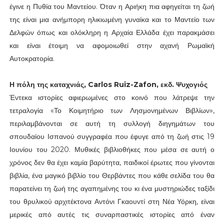
έγινε η Πυθία του Μαντείου. Όταν η Αριήκη πια αφηγείται τη ζωή
της είναι μια ανήμπορη ηλικιωμένη γυναίκα και το Μαντείο των
Δελφών όπως και ολόκληρη η Αρχαία Ελλάδα έχει παρακμάσει
και είναι έτοιμη να αφομοιωθεί στην αχανή Ρωμαϊκή
Αυτοκρατορία.
Η πόλη της καταχνιάς, Carlos Ruiz-Zafon, εκδ. Ψυχογιός
Έντεκα ιστορίες αφιερωμένες στο κοινό που λάτρεψε την
τετραλογία «Το Κοιμητήριο των Λησμονημένων Βιβλίων»,
περιλαμβάνονται σε αυτή τη συλλογή διηγημάτων του
σπουδαίου Ισπανού συγγραφέα που έφυγε από τη ζωή στις 19
Ιουνίου του 2020. Μυθικές βιβλιοθήκες που μέσα σε αυτή ο
χρόνος δεν θα έχει καμία βαρύτητα, παιδικοί έρωτες που γίνονται
βιβλία, ένα μαγικό βιβλίο του Θερβάντες που κάθε σελίδα του θα
παρατείνει τη ζωή της αγαπημένης του κι ένα μυστηριώδες ταξίδι
του θρυλικού αρχιτέκτονα Αντόνι Γκαουντί στη Νέα Υόρκη, είναι
μερικές από αυτές τις συναρπαστικές ιστορίες από έναν