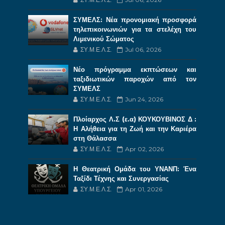
ΣΥΜΕΛΣ: Νέα προνομιακή προσφορά
τηλεπικοινωνιών για τα στελέχη του
Λιμενικού Σώματος
ΣΥ.Μ.Ε.Λ.Σ.
Jul 06, 2026
Νέο πρόγραμμα εκπτώσεων και
ταξιδιωτικών παροχών από τον
ΣΥΜΕΛΣ
ΣΥ.Μ.Ε.Λ.Σ.
Jun 24, 2026
Πλοίαρχος Λ.Σ (ε.α) ΚΟΥΚΟΥΒΙΝΟΣ Δ :
Η Αλήθεια για τη Ζωή και την Καριέρα
στη Θάλασσα
ΣΥ.Μ.Ε.Λ.Σ.
Apr 02, 2026
Η Θεατρική Ομάδα του ΥΝΑΝΠ: Ένα
Ταξίδι Τέχνης και Συνεργασίας
ΣΥ.Μ.Ε.Λ.Σ.
Apr 01, 2026