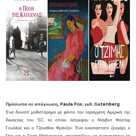
Πρόσωπα σε απόγνωση, Paula Fox, εκδ. Gutenberg
Ένα δυνατό μυθιστόρημα με φόντο την ταραγμένη Αμερική της
δεκαετίας του '60, το οποίο λάτρεψαν ο Ντέιβιντ Φόστερ
Γουάλας και ο Τζόναθαν Φράνζεν. Ένα ευκατάστατο ζευγάρι, ο
Ότο και η Σόφη Μπέντγουντ, αποφασίζουν να ανακαινίσουν το