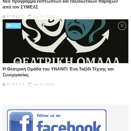
Νέο πρόγραμμα εκπτώσεων και ταξιδιωτικών παροχών
από τον ΣΥΜΕΛΣ
ΣΥ.Μ.Ε.Λ.Σ.
Jun 24, 2026
NEA
Η Θεατρική Ομάδα του ΥΝΑΝΠ: Ένα Ταξίδι Τέχνης και
Συνεργασίας
ΣΥ.Μ.Ε.Λ.Σ.
Apr 01, 2026