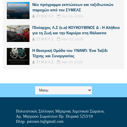
Νέο πρόγραμμα εκπτώσεων και ταξιδιωτικών
παροχών από τον ΣΥΜΕΛΣ
ΣΥ.Μ.Ε.Λ.Σ.
Jun 24, 2026
Πλοίαρχος Λ.Σ (ε.α) ΚΟΥΚΟΥΒΙΝΟΣ Δ : Η Αλήθεια
για τη Ζωή και την Καριέρα στη Θάλασσα
ΣΥ.Μ.Ε.Λ.Σ.
Apr 02, 2026
Η Θεατρική Ομάδα του ΥΝΑΝΠ: Ένα Ταξίδι
Τέχνης και Συνεργασίας
ΣΥ.Μ.Ε.Λ.Σ.
Apr 01, 2026
Πολιτιστικός Σύλλογος Μέριμνας Λιμενικού Σώματος
Αρ, Μητρώου Σωματείων Πρ. Πειραιά 5253/19
Πληρ. paroxes.ls@gmail.com