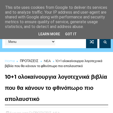
This site uses cookies from Google to deliver its services
and to analyze traffic. Your IP address and user-agent are
shared with Google along with performance and security
metrics to ensure quality of service, generate usage
statistics, and to detect and address abuse.
Σύλλογος Μέριμνας Λιμενικού Σώματος Αρ.Μητρώου 5253/19
LEARN MORE
GOT IT
Home
ΠΡΟΤΑΣΕΙΣ
NEA
10+1 ολοκαίνουργια λογοτεχνικά
βιβλία που θα κάνουν το φθινόπωρο πιο απολαυστικό
10+1 ολοκαίνουργια λογοτεχνικά βιβλία
που θα κάνουν το φθινόπωρο πιο
απολαυστικό
5 years ago
ΠΡΟΤΑΣΕΙΣ,
NEA,