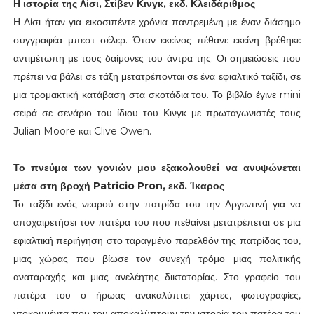
Η ιστορία της Λίσι, Στίβεν Κινγκ, εκδ. Κλειδάριθμος
Η Λίσι ήταν για εικοσιπέντε χρόνια παντρεμένη με έναν διάσημο
συγγραφέα μπεστ σέλερ. Όταν εκείνος πέθανε εκείνη βρέθηκε
αντιμέτωπη με τους δαίμονες του άντρα της. Οι σημειώσεις που
πρέπει να βάλει σε τάξη μετατρέπονται σε ένα εφιαλτικό ταξίδι, σε
μια τρομακτική κατάβαση στα σκοτάδια του. Το βιβλίο έγινε mini
σειρά σε σενάριο του ίδιου του Κινγκ με πρωταγωνιστές τους
Julian Moore και Clive Owen.
Το πνεύμα των γονιών μου εξακολουθεί να ανυψώνεται
μέσα στη βροχή Patricio Pron, εκδ. Ίκαρος
Το ταξίδι ενός νεαρού στην πατρίδα του την Αργεντινή για να
αποχαιρετήσει τον πατέρα του που πεθαίνει μετατρέπεται σε μια
εφιαλτική περιήγηση στο ταραγμένο παρελθόν της πατρίδας του,
μιας χώρας που βίωσε τον συνεχή τρόμο μιας πολιτικής
αναταραχής και μιας ανελέητης δικτατορίας. Στο γραφείο του
πατέρα του ο ήρωας ανακαλύπτει χάρτες, φωτογραφίες,
ντοκουμέντα που του αποκαλύπτουν την ιστορία του πατέρα του