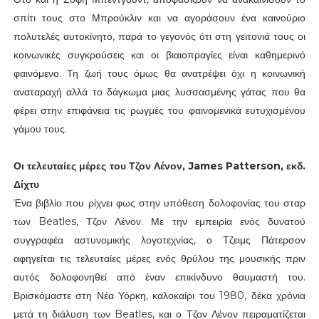
σπίτι τους στο Μπρούκλιν και να αγοράσουν ένα καινούριο
πολυτελές αυτοκίνητο, παρά το γεγονός ότι στη γειτονιά τους οι
κοινωνικές συγκρούσεις και οι βιαιοπραγίες είναι καθημερινό
φαινόμενο. Τη ζωή τους όμως θα ανατρέψει όχι η κοινωνική
αναταραχή αλλά το δάγκωμα μιας λυσσασμένης γάτας που θα
φέρει στην επιφάνεια τις ρωγμές του φαινομενικά ευτυχισμένου
γάμου τους.
Οι τελευταίες μέρες του Τζον Λένον, James Patterson, εκδ.
Δίχτυ
Ένα βιβλίο που ρίχνει φως στην υπόθεση δολοφονίας του σταρ
των Beatles, Τζον Λένον. Με την εμπειρία ενός δυνατού
συγγραφέα αστυνομικής λογοτεχνίας, ο Τζειμς Πάτερσον
αφηγείται τις τελευταίες μέρες ενός θρύλου της μουσικής πριν
αυτός δολοφονηθεί από έναν επικίνδυνο θαυμαστή του.
Βρισκόμαστε στη Νέα Υόρκη, καλοκαίρι του 1980, δέκα χρόνια
μετά τη διάλυση των Beatles, και ο Τζον Λένον πειραματίζεται